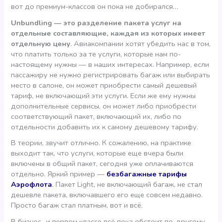
вот до премиум-классов он пока не добирался…
Unbundling — это разделение пакета услуг на
отдельные составляющие, каждая из которых имеет
отдельную цену
. Авиакомпании хотят убедить нас в том,
что платить только за те услуги, которые нам по-
настоящему нужны — в наших интересах. Например, если
пассажиру не нужно регистрировать багаж или выбирать
место в салоне, он может приобрести самый дешевый
тариф, не включающий эти услуги. Если же ему нужны
дополнительные сервисы, он может либо приобрести
соответствующий пакет, включающий их, либо по
отдельности добавить их к самому дешевому тарифу.
В теории, звучит отлично. К сожалению, на практике
выходит так, что услуги, которые еще вчера были
включены в общий пакет, сегодня уже оплачиваются
отдельно. Яркий пример —
безбагажные тарифы
Аэрофлота
. Пакет Light, не включающий багаж, не стал
дешевле пакета, включавшего его еще совсем недавно.
Просто багаж стал платным, вот и всё.
В бизнес- и первом классе всё пока обстоит по-другому.