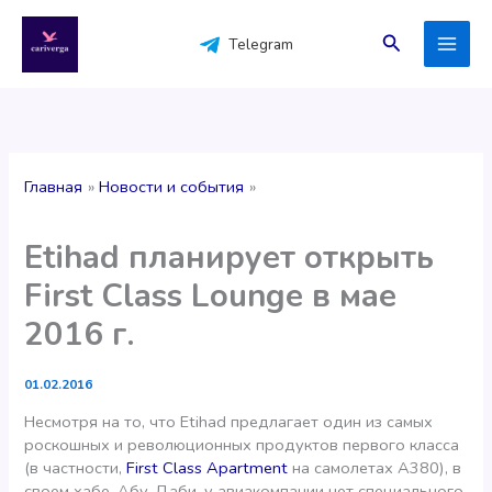
Перейти
к
Поиск
Telegram
содержимому
Главная
Новости и события
Etihad планирует открыть
First Class Lounge в мае
2016 г.
01.02.2016
Несмотря на то, что Etihad предлагает один из самых
роскошных и революционных продуктов первого класса
(в частности,
First Class Apartment
на самолетах А380), в
своем хабе, Абу-Даби, у авиакомпании нет специального