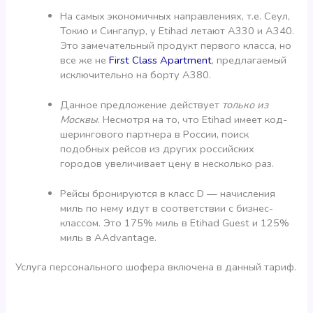
На самых экономичных направлениях, т.е. Сеул,
Токио и Сингапур, у Etihad летают A330 и A340.
Это замечательный продукт первого класса, но
все же не
First Class Apartment
, предлагаемый
исключительно на борту А380.
Данное предложение действует
только из
Москвы
. Несмотря на то, что Etihad имеет код-
шерингового партнера в России, поиск
подобных рейсов из других российских
городов увеличивает цену в несколько раз.
Рейсы бронируются в класс D — начисления
миль по нему идут в соответствии с бизнес-
классом. Это 175% миль в Etihad Guest и 125%
миль в AAdvantage.
Услуга персонального шофера включена в данный тариф.