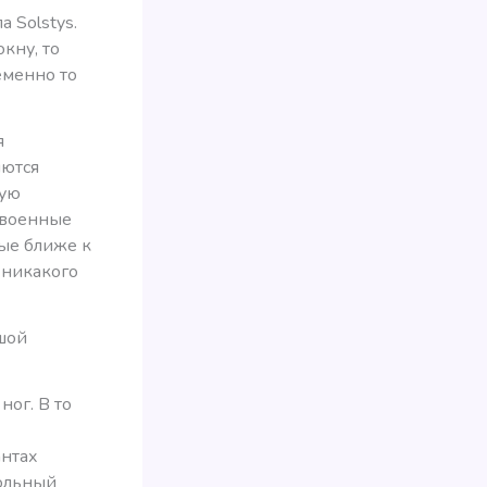
 Solstys.
кну, то
еменно то
я
яются
ную
двоенные
ные ближе к
т никакого
ьшой
ог. В то
антах
гольный