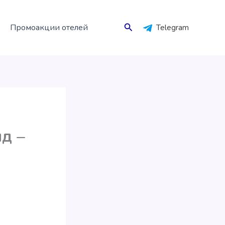
Поиск
Промоакции отелей
Telegram
ид –