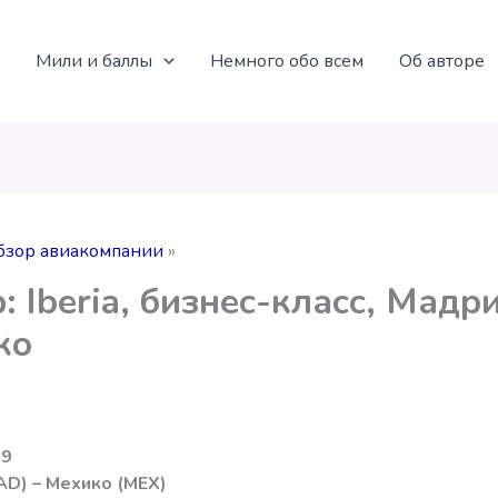
Мили и баллы
Немного обо всем
Об авторе
бзор авиакомпании
: Iberia, бизнес-класс, Мадр
ко
09
D) – Мехико (MEX)