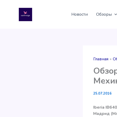
Перейти
к
Новости
Обзоры
содержимому
Главная
О
Обзор
Мехи
25.07.2016
Iberia IB64
Мадрид (MA