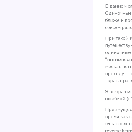
В данном сл
Одиночные 
ближе к пр
совсем рядо
При такой 
путешеству
одиночные,
“интимност
места в чет
проходу — в
экрана, раз
Я выбрал ме
ошибкой (об
Преимущест
время как 
(установлен
reverse her