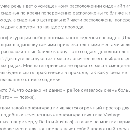
учае речь идет о «смещенном» расположении сидений типа
сиденья по краям попеременно расположены то ближе к о
оходу, а сиденья в центральной части расположены попер
м друг с другом, то каждое у прохода.
конфигурации выбор оптимального сиденья очевиден. Дл
ющих в одиночку самыми привлекательными местами явл
 расположенные ближе к окну – это создает дополнитель
ь”. Для путешествующих вместе логичнее всего выбрать с
ных рядах. Мне категорически не нравятся места, смещен
ы будете спать практически в проходе, так как у Iberia не
деляющего от него сиденье.
сто 7А, что однако на данном рейсе оказалось очень бол
 этом — позже).
вом такой конфигурации является огромный простор для н
в подобных «смещенных» конфигурациях типа Vantage
ных, например, у Delta и Austrian), а также во многих вари
ringbone место для ног представляет собой крохотный треу