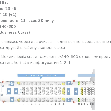
6 г.
е: 23:45
4:15 (+1)
льность: 11 часов 30 минут
А340-600
Business Class)
полнялась через два рукава — один вел непосредственно 
са, другой в кабину эконом-класса.
 Мехико Iberia ставит самолеты A340-600 c «новым» прод
са типа lie-flat в конфигурации 1-2-1.