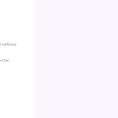
в кабину
уктом