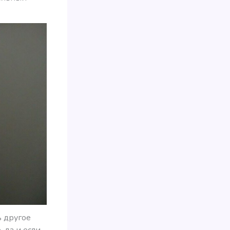
ь другое
 да и если