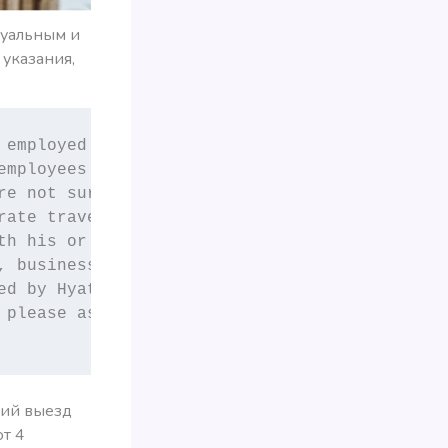
дуальным и
указания,
employed by an entity

mployees to participate

e not sure whether you

ate travel manager.

h his or her valid

 business email)

d by Hyatt to the

 please ask your

ний выезд
ют 4