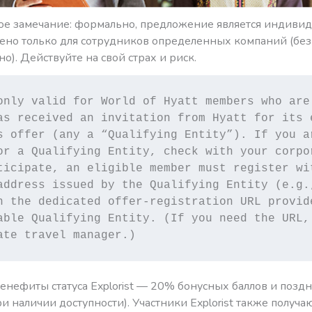
ое замечание: формально, предложение является индиви
ено только для сотрудников определенных компаний (без 
о). Действуйте на свой страх и риск.
only valid for World of Hyatt members who are 
as received an invitation from Hyatt for its e
s offer (any a “Qualifying Entity”). If you ar
or a Qualifying Entity, check with your corpor
ticipate, an eligible member must register wit
address issued by the Qualifying Entity (e.g.,
h the dedicated offer-registration URL provide
able Qualifying Entity.
(If you need the URL,
ate travel manager.)
енефиты статуса Explorist — 20% бонусных баллов и позд
ри наличии доступности). Участники Explorist также получа