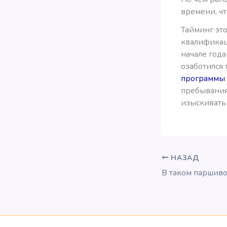
времени, чт
Тайминг это
квалификац
начале года
озаботился 
программы M
пребывания 
изыскивать
НАЗАД