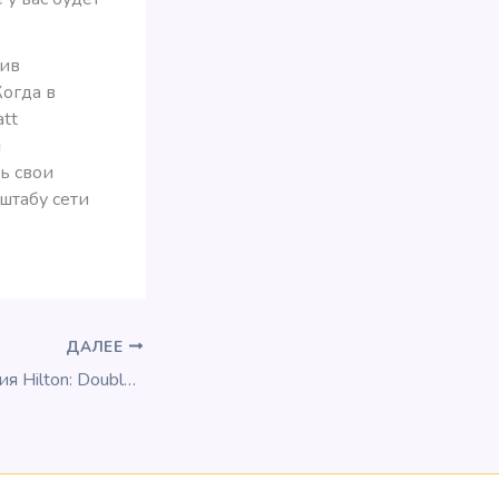
нив
огда в
att
й
ь свои
штабу сети
ДАЛЕЕ
Летняя промоакция Hilton: Double Points