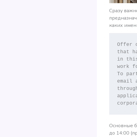
Сразу важн
предназнач
каких именн
Offer 
that h
in thi
work f
To par
email 
throug
applic
corpor
Основные б
до 14:00 (п