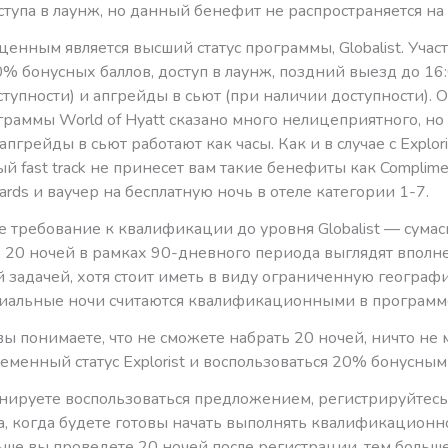
тупа в лаунж, но данный бенефит не распространяется на fa
ценным является высший статус программы, Globalist. Учас
% бонусных баллов, доступ в лаунж, поздний выезд до 16:
тупности) и апгрейды в сьют (при наличии доступности). 
раммы World of Hyatt сказано много нелицеприятного, но
апгрейды в сьют работают как часы. Как и в случае с Explor
 fast track не принесет вам такие бенефиты как Complimen
rds и ваучер на бесплатную ночь в отеле категории 1-7.
е требование к квалификации до уровня Globalist — сума
. 20 ночей в рамках 90-дневного периода выглядят вполн
 задачей, хотя стоит иметь в виду ограниченную географ
миальные ночи считаются квалификационными в программе
ы понимаете, что не сможете набрать 20 ночей, ничто не
еменный статус Explorist и воспользоваться 20% бонусным
анируете воспользоваться предложением, регистрируйтесь
а, когда будете готовы начать выполнять квалификационн
ше вы проведете 20 ночей после регистрации, тем больше