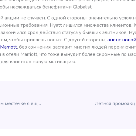
обы наслаждаться бенефитами Globalist.
й акции не случаен. С одной стороны, значительно услож
ионные требования, Hyatt лишился множества клиентов. К
 закончился срок действия статуса у бывших элитников, Hy
тем, чтобы привлечь новых. С другой стороны,
анонс ново
arriott
, без сомнения, заставит многих людей переключит
в отели Marriott, что тоже вынудит более скромные по мас
 для клиентов новую мотивацию.
В таком паршивом местечке я еще не бывал…