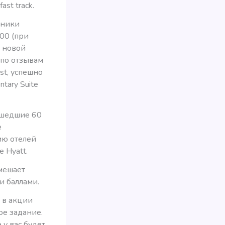
st track.
тники
00 (при
О новой
 по отзывам
ist, успешно
tary Suite
сшедшие 60
е
ию отелей
 Hyatt.
 мешает
и баллами.
 в акции
ое задание.
 у вас будет