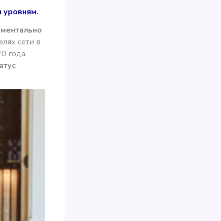
м уровням.
оментально
елях сети в
0 года.
атус