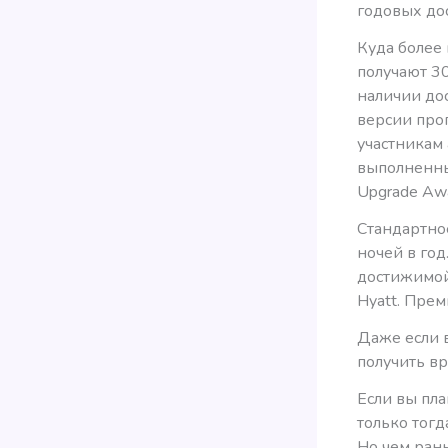
годовых дос
Куда более 
получают 30
наличии дос
версии прог
участникам 
выполненный
Upgrade Awa
Стандартно
ночей в год
достижимой
Hyatt. Пре
Даже если в
получить вр
Если вы пл
только тогд
Но чем рань