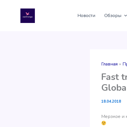
Перейти
к
Новости
Обзоры
содержимому
Главная
П
Fast t
Global
18.04.2018
Мерзкое и 