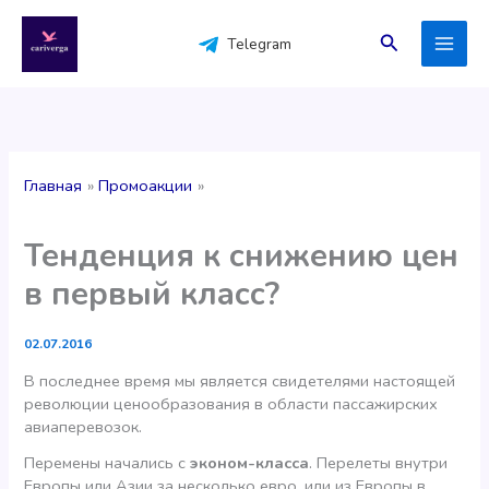
Перейти
к
Поиск
Telegram
содержимому
Главная
Промоакции
Тенденция к снижению цен
в первый класс?
02.07.2016
В последнее время мы является свидетелями настоящей
революции ценообразования в области пассажирских
авиаперевозок.
Перемены начались с
эконом-класса
. Перелеты внутри
Европы или Азии за несколько евро, или из Европы в