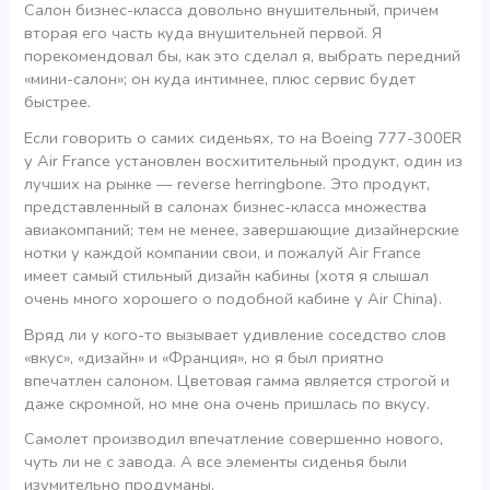
Салон бизнес-класса довольно внушительный, причем
вторая его часть куда внушительней первой. Я
порекомендовал бы, как это сделал я, выбрать передний
«мини-салон»; он куда интимнее, плюс сервис будет
быстрее.
Если говорить о самих сиденьях, то на Boeing 777-300ER
у Air France установлен восхитительный продукт, один из
лучших на рынке — reverse herringbone. Это продукт,
представленный в салонах бизнес-класса множества
авиакомпаний; тем не менее, завершающие дизайнерские
нотки у каждой компании свои, и пожалуй Air France
имеет самый стильный дизайн кабины (хотя я слышал
очень много хорошего о подобной кабине у Air China).
Вряд ли у кого-то вызывает удивление соседство слов
«вкус», «дизайн» и «Франция», но я был приятно
впечатлен салоном. Цветовая гамма является строгой и
даже скромной, но мне она очень пришлась по вкусу.
Самолет производил впечатление совершенно нового,
чуть ли не с завода. А все элементы сиденья были
изумительно продуманы.