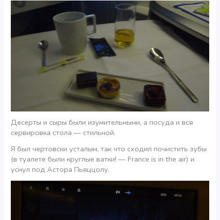
Десерты и сыры были изумительными, а посуда и вся
сервировка стола — стильной.
Я был чертовски усталым, так что сходил почистить зубы
(в туалете были круглые ватки! — France is in the air) и
уснул под Астора Пьяццолу.