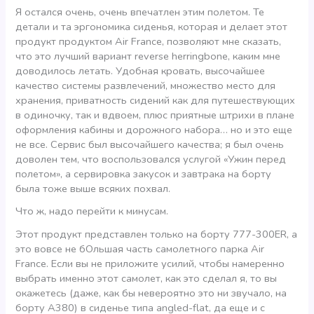
Я остался очень, очень впечатлен этим полетом. Те
детали и та эргономика сиденья, которая и делает этот
продукт продуктом Air France, позволяют мне сказать,
что это лучший вариант reverse herringbone, каким мне
доводилось летать. Удобная кровать, высочайшее
качество системы развлечений, множество место для
хранения, приватность сидений как для путешествующих
в одиночку, так и вдвоем, плюс приятные штрихи в плане
оформления кабины и дорожного набора… но и это еще
не все. Сервис был высочайшего качества; я был очень
доволен тем, что воспользовался услугой «Ужин перед
полетом», а сервировка закусок и завтрака на борту
была тоже выше всяких похвал.
Что ж, надо перейти к минусам.
Этот продукт представлен только на борту 777-300ER, а
это вовсе не бОльшая часть самолетного парка Air
France. Если вы не приложите усилий, чтобы намеренно
выбрать именно этот самолет, как это сделал я, то вы
окажетесь (даже, как бы невероятно это ни звучало, на
борту А380) в сиденье типа angled-flat, да еще и с