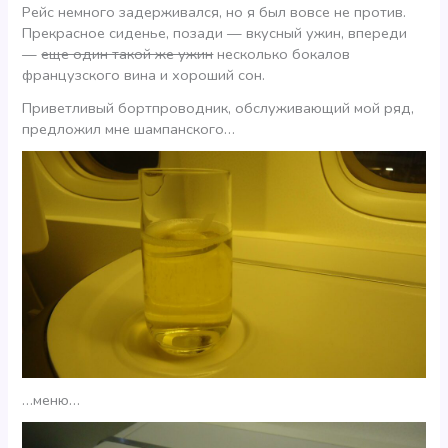
Рейс немного задерживался, но я был вовсе не против.
Прекрасное сиденье, позади — вкусный ужин, впереди
—
еще один такой же ужин
несколько бокалов
французского вина и хороший сон.
Приветливый бортпроводник, обслуживающий мой ряд,
предложил мне шампанского…
…меню…