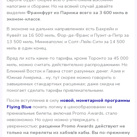
налогами и сборами. Но на всякий случай давайте
выделим
Франкфурт из Парижа всего за 3 600 миль в
эконом-классе
.
В экономе на дальних направлениях есть Бахрейн и
Кувейт за 16 500 миль, Фор-де-Франс и Пуэнт-а-Питр за
13 500 миль, Миннеаполис и Солт-Лейк-Сити за 14 500
миль в один конец.
Вряд ли хоть какие-то тарифы, кроме Торонто за 45 000
миль, можно считать действительно распродажными. Но
Ближний Восток и Гавана стоят разумных денег. Азия и
Южная Америка… ну, тут скорее можно говорить о
завышенных стандартных расценках; даже скидка не
помогает сделать тарифы привлекательными.
После вступления в силу
новой, монетарной программы
Flying Blue
понять логику в ценообразовании на
премиальные билеты, включая Promo Awards, стало
невозможно. Но одно можно утверждать с
уверенностью:
расценки Promo Awards действуют не
только на перелеты из хабов/в хабы. Вы по-прежнему