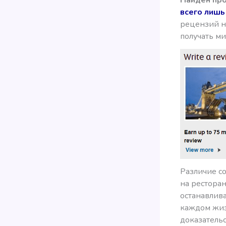
всего лишь 
рецензий н
получать ми
Различие со
на ресторан
останавлива
каждом жиз
доказатель