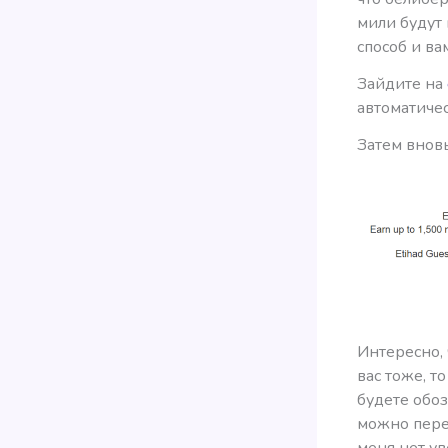
мили будут 
способ и ва
Зайдите на
автоматичес
Затем внов
Интересно, 
вас тоже, т
будете обоз
можно перек
меня нет ув