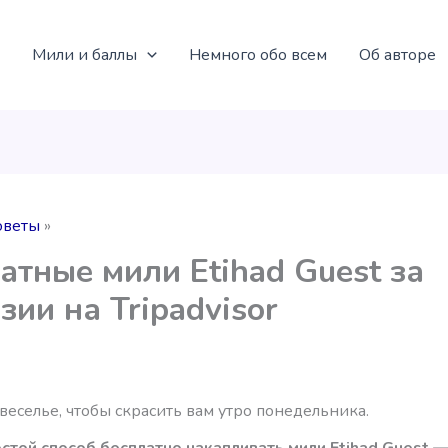
Мили и баллы
Немного обо всем
Об авторе
оветы
атные мили Etihad Guest за
зии на Tripadvisor
еселье, чтобы скрасить вам утро понедельника.
стой способ бесплатно накапливать мили Etihad Guest 