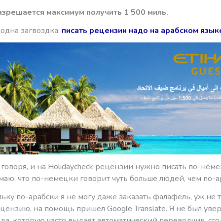
азрешается максимум получить 1 500 миль.
 одна загвоздка:
писать рецензии надо на арабском язык
говоря, и на Holidaycheck рецензии нужно писать по-неме
маю, что по-немецки говорит чуть больше людей, чем по-а
льку по-арабски я не могу даже заказать фалафель, уж не т
цензию, на помощь пришел Google Translate. Я не был увер
да, которую часто выдает автоматический переводчик, сго