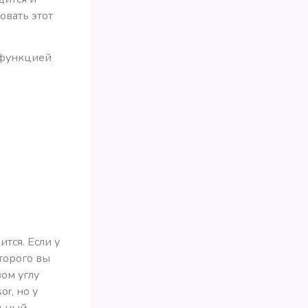
овать этот
 функцией
тся. Если у
оторого вы
вом углу
r, но у
льный