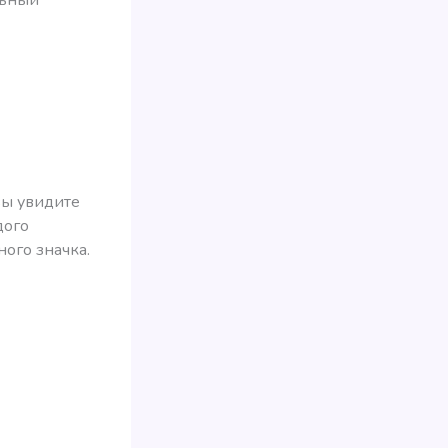
вы увидите
дого
ного значка.