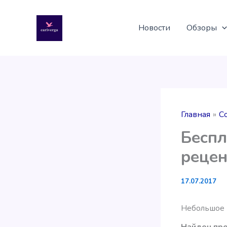
Перейти
к
Новости
Обзоры
содержимому
Главная
С
Беспл
рецен
17.07.2017
Небольшое в
Найден про