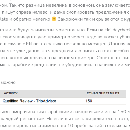
ом. Так что разница невелика: в основном, она заключается
 пишут справа налево, и даже скопировать предложения с 
slate и обратно нелегко
Закорючки так и срываются с к
то мили будут зачислены моментально. Если на Holidaychec
в своем аккаунте уже примерно через неделю после публ
о в случае с Etihad это заняло несколько месяцев. Данная
на мне уже давно, но я предпочитаю писать о тех способах
сть которых доказана на личном примере. Советовать чи
мя на арабские рецензии, не убедившись в начислении ми
 можно.
ысл заморачиваться с арабскими закорючками из-за 150 м
ь каждый решает сам. Но если вы все-таки решитесь на это,
омпенсировать» стоимость до 10 пребываний в отелях за 