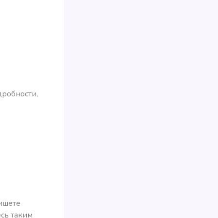
дробности,
ишете
есь таким