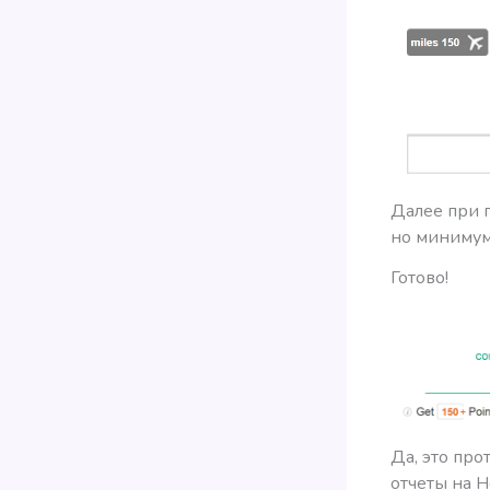
Далее при п
но минимум
Готово!
Да, это пр
отчеты на H