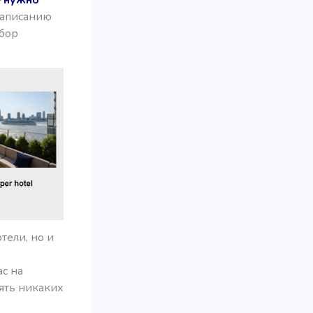
 написанию
ыбор
тели, но и
ас на
ять никаких