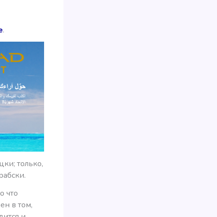
е
.
цки; только,
рабски.
о что
ен в том,
дится и