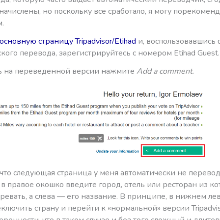
начислены, но поскольку все сработало, я могу порекоменд
м.
основную страницу Tripadvisor/Etihad
и, воспользовавшись
кого перевода, зарегистрируйтесь с номером Etihad Guest.
ь на переведенной версии нажмите
Add a comment
.
что следующая страница у меня автоматически не переводи
о в правое окошко введите город, отель или ресторан из к
ревать, а слева — его название. В принципе, в нижнем ле
лючить страну и перейти к «нормальной» версии Tripadviso
еренности, что в таком случае и без того сложный и длите