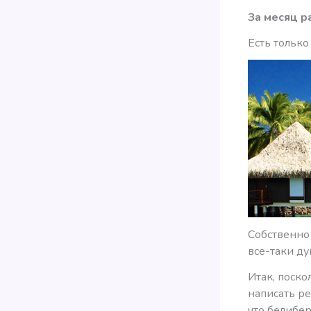
За месяц р
Есть только
Собственно 
все-таки ду
Итак, поско
написать ре
что белибер