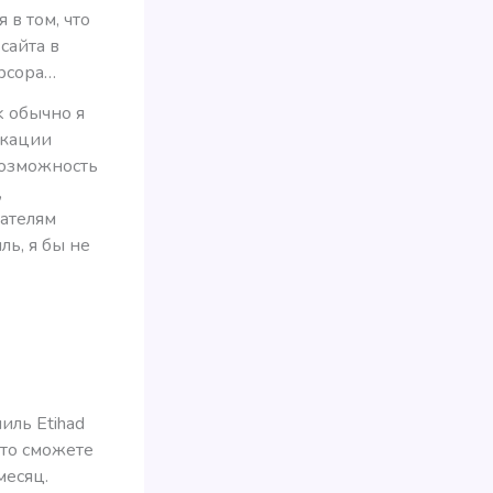
 в том, что
сайта в
урсора…
k обычно я
икации
 возможность
,
тателям
ль, я бы не
иль Etihad
 то сможете
месяц.