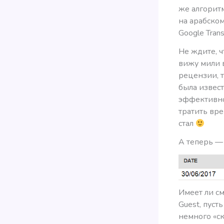
же алгоритм
на арабском
Google Tran
Не ждите, ч
вижу мили 
рецензии, т
была извест
эффективно
тратить вре
стал
А теперь —
Имеет ли см
Guest, пуст
немного «ск