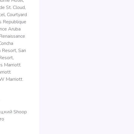
dome Hotel,
e St. Cloud,
el, Courtyard
is Republique
ance Aruba
 Renaissance
Concha
 Resort, San
Resort,
s Marriott
riott
JW Marriott
!
ецкий Shoop
то