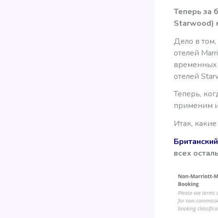
Теперь за 
Starwood) 
Дело в том,
отелей Marr
временных 
отелей Sta
Теперь, ког
применим и 
Итак, каки
Британский
всех остал