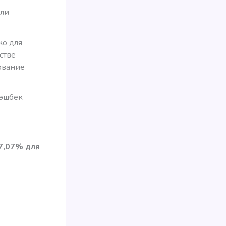
ели
ко для
естве
ование
кэшбек
 7,07% для