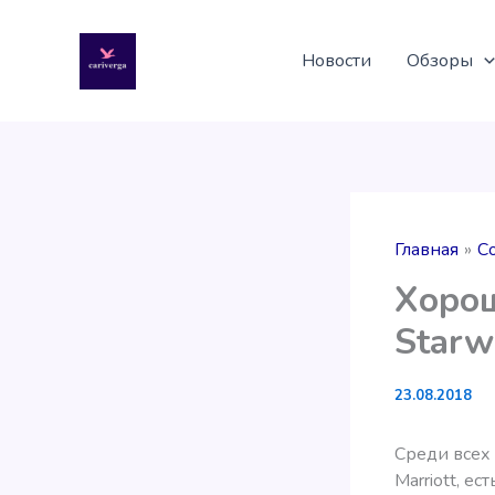
Перейти
к
Новости
Обзоры
содержимому
Главная
С
Хорош
Starw
23.08.2018
Среди всех
Marriott, е