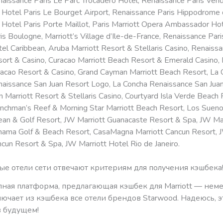
aissance Paris Le Parc Trocadero Hotel, Renaissance Paris Ven
Hotel Paris Le Bourget Airport, Renaissance Paris Hippodrome d
Hotel Paris Porte Maillot, Paris Marriott Opera Ambassador Hot
is Boulogne, Marriott’s Village d’Ile-de-France, Renaissance Par
el Caribbean, Aruba Marriott Resort & Stellaris Casino, Renaiss
ort & Casino, Curacao Marriott Beach Resort & Emerald Casino,
acao Resort & Casino, Grand Cayman Marriott Beach Resort, La 
aissance San Juan Resort Logo, La Concha Renaissance San Juan
n Marriott Resort & Stellaris Casino, Courtyard Isla Verde Beach 
nchman’s Reef & Morning Star Marriott Beach Resort, Los Sueno
an & Golf Resort, JW Marriott Guanacaste Resort & Spa, JW Mar
ama Golf & Beach Resort, CasaMagna Marriott Cancun Resort, 
cun Resort & Spa, JW Marriott Hotel Rio de Janeiro.
ые отели сети отвечают критериям для получения кэшбека
пная платформа, предлагающая кэшбек для Marriott — нем
ючает из кэшбека все отели брендов Starwood. Надеюсь, э
в будущем!