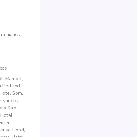
еньшаясь.
nces
h Marriott,
h Bed and
 Hotel Som,
rtyard by
ris Saint
 Hotel
nter,
fense Hotel,