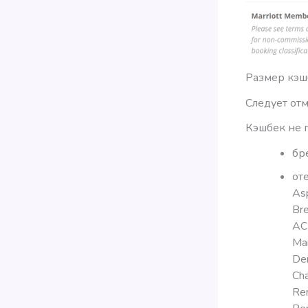
Размер кэш
Следует отм
Кэшбек не 
бре
оте
Asp
Bre
AC 
Mar
Den
Cha
Ren