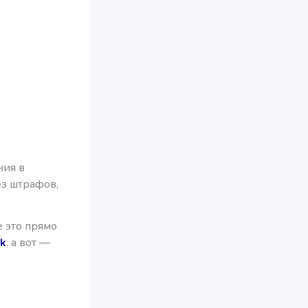
ния в
ез штрафов,
е это прямо
ck
, а вот —