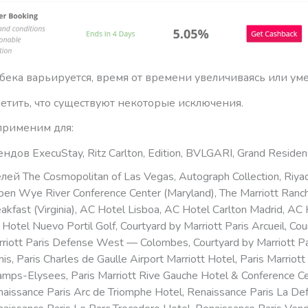
бека варьируется, время от времени увеличиваясь или ум
етить, что существуют некоторые исключения.
применим для:
ндов ExecuStay, Ritz Carlton, Edition, BVLGARI, Grand Reside
лей The Cosmopolitan of Las Vegas, Autograph Collection, Riyad
en Wye River Conference Center (Maryland), The Marriott Ranc
akfast (Virginia), AC Hotel Lisboa, AC Hotel Carlton Madrid, AC
Hotel Nuevo Portil Golf, Courtyard by Marriott Paris Arcueil, Cou
riott Paris Defense West — Colombes, Courtyard by Marriott Pa
is, Paris Charles de Gaulle Airport Marriott Hotel, Paris Marriott
mps-Elysees, Paris Marriott Rive Gauche Hotel & Conference Ce
aissance Paris Arc de Triomphe Hotel, Renaissance Paris La De