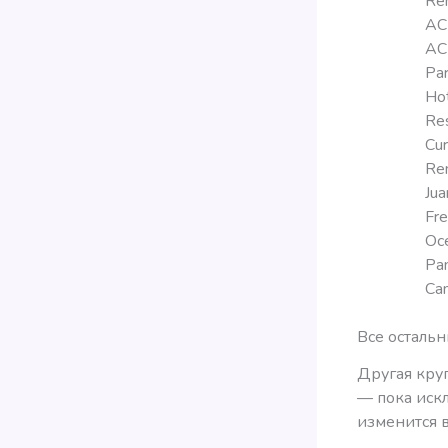
Ren
AC 
AC 
Par
Hot
Res
Cur
Ren
Jua
Fre
Oce
Pan
Can
Все остальн
Другая кру
— пока искл
изменится 