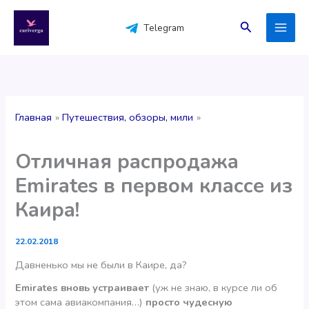
Перейти
к
Поиск
Telegram
содержимому
Главная
Путешествия, обзоры, мили
Отличная распродажа
Emirates в первом классе из
Каира!
22.02.2018
Давненько мы не были в Каире, да?
Emirates вновь устраивает
(уж не знаю, в курсе ли об
этом сама авиакомпания…)
просто чудесную