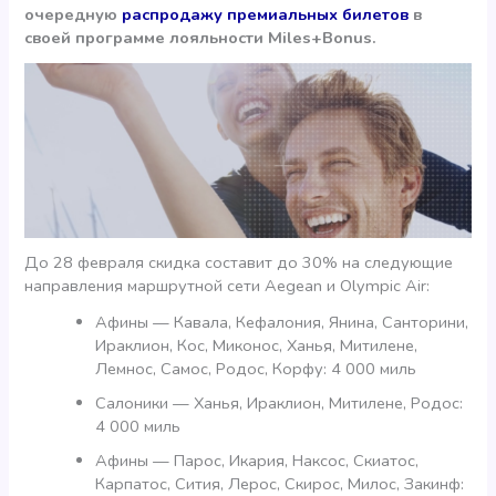
очередную
распродажу премиальных билетов
в
своей программе лояльности Miles+Bonus.
До 28 февраля скидка составит до 30% на следующие
направления маршрутной сети Aegean и Olympic Air:
Афины — Кавала, Кефалония, Янина, Санторини,
Ираклион, Кос, Миконос, Ханья, Митилене,
Лемнос, Самос, Родос, Корфу: 4 000 миль
Салоники — Ханья, Ираклион, Митилене, Родос:
4 000 миль
Афины — Парос, Икария, Наксос, Скиатос,
Карпатос, Сития, Лерос, Скирос, Милос, Закинф: