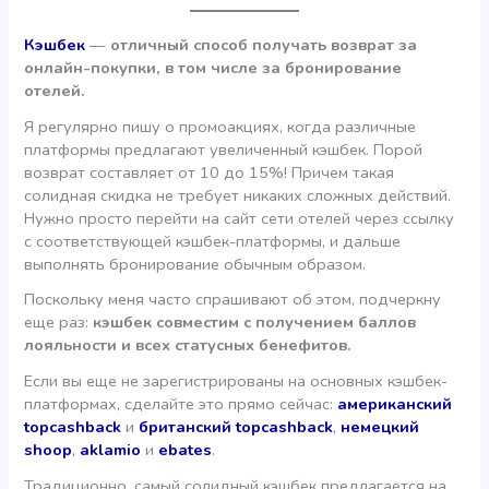
Кэшбек
—
отличный способ получать возврат за
онлайн-покупки, в том числе за бронирование
отелей.
Я регулярно пишу о промоакциях, когда различные
платформы предлагают увеличенный кэшбек. Порой
возврат составляет от 10 до 15%! Причем такая
солидная скидка не требует никаких сложных действий.
Нужно просто перейти на сайт сети отелей через ссылку
с соответствующей кэшбек-платформы, и дальше
выполнять бронирование обычным образом.
Поскольку меня часто спрашивают об этом, подчеркну
еще раз:
кэшбек совместим с получением баллов
лояльности и всех статусных бенефитов.
Если вы еще не зарегистрированы на основных кэшбек-
платформах, сделайте это прямо сейчас:
американский
topcashback
и
британский topcashback
,
немецкий
shoop
,
aklamio
и
ebates
.
Традиционно, самый солидный кэшбек предлагается на