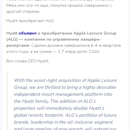
Melia или что-то еще, покупка пришла совершенно с
другой стороны.
Hyatt приобретает ALG
Hyatt
объявил
о приобретении Apple Leisure Group
(ALG) — компании по управлению лакшери-
резортами
. Сделка должна завершиться в 4-м квартале
этого года, а ее сумма — 2,7 млрд долл. США.
Вот слова CEO Hyatt:
With the asset-light acquisition of Apple Leisure
Group, we are thrilled to bring a highly desirable
independent resort management platform into
the Hyatt family. The addition of ALG’s
properties will immediately double Hyatt’s
global resorts footprint. ALG’s portfolio of luxury
brands, leadership in the all-inclusive segment
and large pipeline of new resorts will extend our