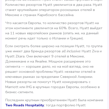
Количество резортов Hyatt увеличится в два раза. Hyatt
станет крупнейшим оператором роскошных отелей в
Мексике и странах Карибского бассейна.
Что касается Европы, то количество резортов Hyatt на
этом континенте увеличится на 60%. Всего, Hyatt выйдет
на 11 новых европейских рынков (опять же, на данный
момент речь идет только о Испании и Греции).
Если смотреть более широко на позиции Hyatt, то группа
уже имеет два бренда резортов
all inclusive
: Hyatt Ziva и
Hyatt Zilara. Они включают 9 отелей в Мексике,
Доминикане и на Ямайке. Мощное расширение это
сегмента — хорошее дело, но на мой взгляд, оно не
решает основной проблемы Hyatt: нехватки отелей в
ключевых рынках за пределами Северной Америки.
Новые резорты не помогут Hyatt конкурировать с
Marriott или IHG в крупных городах Европы, особенно в
бизнес-сегменте.
Последним крупным приобретением Hyatt была компания
Two Roads Hospitality
; тогда портфолио Hyatt