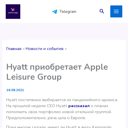
Перейти
к
Поиск
Telegram
содержимому
Главная
Новости и события
Hyatt приобретает Apple
Leisure Group
16.08.2021
Hyatt постепенно выбирается из пандемийного кризиса.
На прошлой неделе CEO Hyatt
рассказал
о планах
пополнить свое портфолио новой отельной группой.
Предположительно, речь шла о Европе.
Пока многие гадали, имеет ли Hyatt в виду Kempinski,