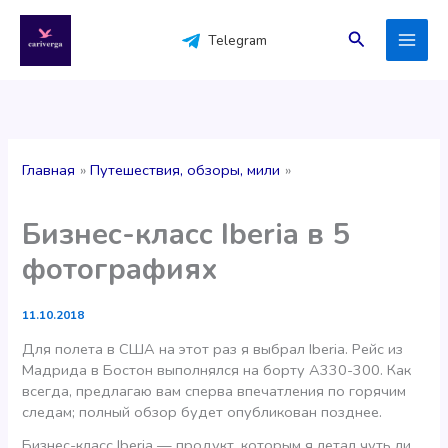
Перейти
к
Поиск
Telegram
содержимому
Главная
Путешествия, обзоры, мили
Бизнес-класс Iberia в 5
фотографиях
11.10.2018
Для полета в США на этот раз я выбрал Iberia. Рейс из
Мадрида в Бостон выполнялся на борту А330-300. Как
всегда, предлагаю вам сперва впечатления по горячим
следам; полный обзор будет опубликован позднее.
Бизнес-класс Iberia — продукт, которым я летал чуть ли