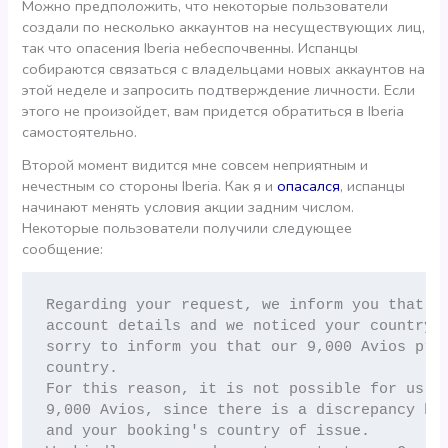
Можно предположить, что некоторые пользователи
создали по несколько аккаунтов на несуществующих лиц,
так что опасения Iberia небеспочвенны. Испанцы
собираются связаться с владельцами новых аккаунтов на
этой неделе и запросить подтверждение личности. Если
этого не произойдет, вам придется обратиться в Iberia
самостоятельно.
Второй момент видится мне совсем неприятным и
нечестным со стороны Iberia. Как я и
опасался
, испанцы
начинают менять условия акции задним числом.
Некоторые пользователи получили следующее
сообщение:
Regarding your request, we inform you that we
account details and we noticed your country o
sorry to inform you that our 9,000 Avios prom
country.

For this reason, it is not possible for us to
9,000 Avios, since there is a discrepancy bet
and your booking's country of issue.
