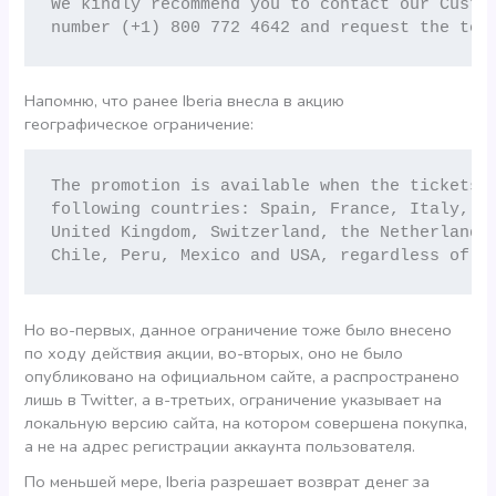
We kindly recommend you to contact our Custom
number (+1) 800 772 4642 and request the tot
Напомню, что ранее Iberia внесла в акцию
географическое ограничение:
The promotion is available when the tickets a
following countries: Spain, France, Italy, Ge
United Kingdom, Switzerland, the Netherlands,
Chile, Peru, Mexico and USA, regardless of t
Но во-первых, данное ограничение тоже было внесено
по ходу действия акции, во-вторых, оно не было
опубликовано на официальном сайте, а распространено
лишь в Twitter, а в-третьих, ограничение указывает на
локальную версию сайта, на котором совершена покупка,
а не на адрес регистрации аккаунта пользователя.
По меньшей мере, Iberia разрешает возврат денег за