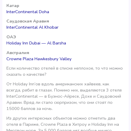
Катар
InterContinental Doha
Саудовская Аравия
InterContinental Al Khobar
ОАЭ
Holiday Inn Dubai — Al Barsha
Австралия
Crowne Plaza Hawkesbury Valley
Если количество отелей в списке неплохое, то что можно
сказать о качестве?
От Holiday Inn’ов вдоль американских хайвеев, как
всегда, рябит в глазах. Помимо них, выделяются 3 отеля
InterContinental — в Буэнос-Айресе, Дохе и Саудовский
Аравии. Вряд ли стало сюрпризом, что они стоят по
15000 баллов за ночь.
Из других интересных объектов можно отметить два
отеля в Париже, Crowne Plaza в Хитроу и Holiday Inn на
Мертвом море. За 5 000 баллов нет вообще ничего