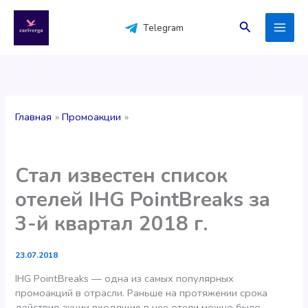
Перейти
к
Поиск
Telegram
содержимому
Главная
Промоакции
Стал известен список
отелей IHG PointBreaks за
3-й квартал 2018 г.
23.07.2018
IHG PointBreaks — одна из самых популярных
промоакций в отрасли. Раньше на протяжении срока
действия акции входящие в нее отели можно было