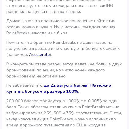
стоящего; ну, этого мы и ожидали после того, как IHG
разделил расценки на три категории.
Думаю, какое-то практическое применение найти этим
отелям можно и нужно. Ну, а источником вдохновения
PointBreaks никогда и не были.
Помните, что брони по PointBreaks не дают право на
получение апгрейдов и не участвуют в бонусных акциях
(например,
Accelerate
).
В конкретном отеле разрешается делать не больше двух
бронирований по акции, но число ночей каждого
бронирования не ограничено.
Не забывайте, что
до 22 августа баллы IHG можно
купить с бонусом в размере 100%
.
200 000 баллов обойдутся в 1000$, т.е. 0,005$ за один
балл. Таким образом, отели из списка PointBreaks можно
забронировать за 25$, 50$ и 75$, соответственно. О том,
какая классная акция PointBreaks, можно вспомнить во
время дорожного путешествия по США, когда за