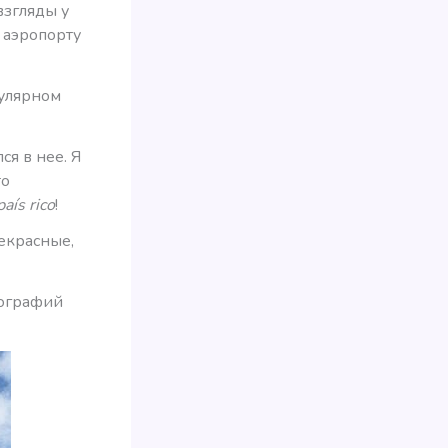
взгляды у
 аэропорту
пулярном
я в нее. Я
то
país rico
!
екрасные,
тографий