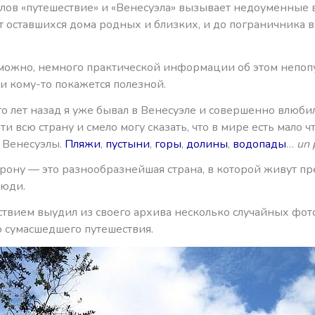
слов «путешествие» и «Венесуэла» вызывает недоуменные 
 оставшихся дома родных и близких, и до пограничника в
озможно, немного практической информации об этом непо
и кому-то покажется полезной.
 лет назад я уже бывал в Венесуэле и совершенно влюбилс
ти всю страну и смело могу сказать, что в мире есть мало ч
 Венесуэлы.
Пляжи
,
пустыни
,
горы
,
долины
,
водопады
…
un 
орону — это разнообразнейшая страна, в которой живут пр
юди.
ьствием выудил из своего архива несколько случайных фо
 сумасшедшего путешествия.