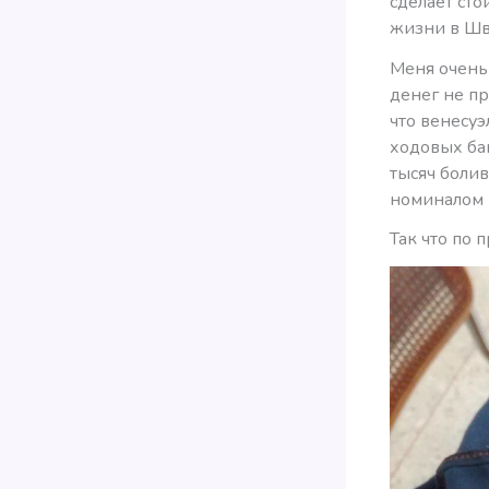
сделает сто
жизни в Ш
Меня очень 
денег не пр
что венесуэ
ходовых бан
тысяч болив
номиналом 1
Так что по 