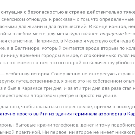
 ситуация с безопасностью в стране действительно тяже
 скепсисом отношусь к рассказам о том, что определенные
пасными для жизни и для путешествий. В конце концов, н
зойти в любом месте; для меня куда важнее
ощущение
безо
ая статистика. Например, в Мехико я чувствую себя куда б
е, а в Балтиморе, который считается вроде вторым по кол
 единицу времени городом в мире, я спокойненько гулял 
а на тот момент о том, что он второй по количеству убийств
 — особенная история. Совершенно не интересуясь страш
ругих путешественников, я знаю это на собственном опыт
 я был в Каракасе три дня, и за эти три дня два раза стал
перестрелки в торговом центре и просто на улице.
ля того, чтобы оказаться в перестрелке, причем в последн
аточно просто выйти из здания терминала аэропорта в Ка
тороны, бытовые кражи телефонов, денег и тому подобного
ычной практикой. Ни первое, ни второе не имеет никаког