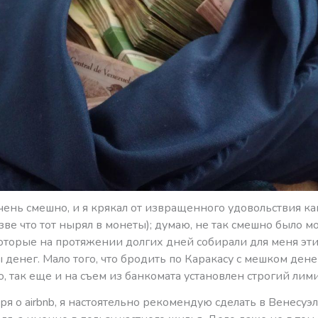
чень смешно, и я крякал от извращенного удовольствия к
ве что тот нырял в монеты); думаю, не так смешно было м
которые на протяжении долгих дней собирали для меня эт
денег. Мало того, что бродить по Каракасу с мешком дене
, так еще и на съем из банкомата установлен строгий лими
оря о airbnb, я настоятельно рекомендую сделать в Венесуэ