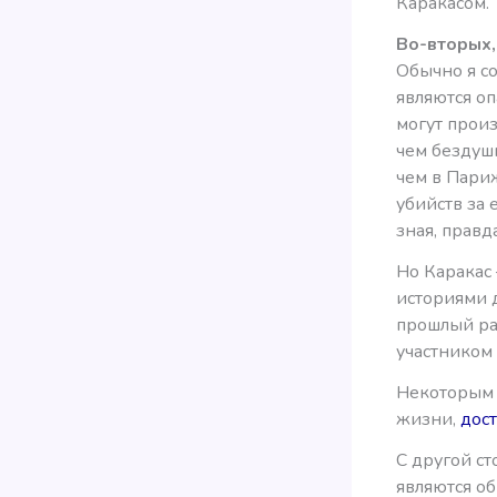
Каракасом.
Во-вторых,
Обычно я со
являются о
могут прои
чем бездушн
чем в Париж
убийств за
зная, правд
Но Каракас
историями д
прошлый раз
участником 
Некоторым д
жизни,
дост
С другой с
являются об