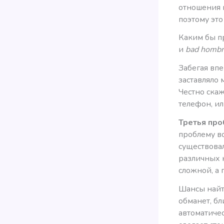
отношения 
поэтому это
Каким бы п
и
bad hombr
Забегая впе
заставляло 
Честно скаж
телефон, ил
Третья про
проблему в
существова
различных 
сложной, а
Шансы найти
обманет, бл
автоматиче