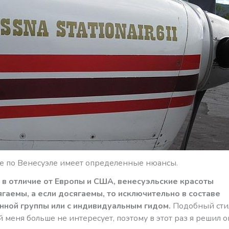
е по Венесуэле имеет определенные нюансы.
 в отличие от Европы и США, венесуэльские красоты
гаемы, а если досягаемы, то исключительно в составе
нной группы или с индивидуальным гидом.
Подобный сти
 меня больше не интересует, поэтому в этот раз я решил 