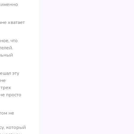
И именно
ане хватает
ное, что
телей.
ильный
ешал эту
 не
 трех
не просто
том не
су, который