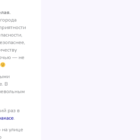
лая.
 города
еприятности
пасности,
езопаснее,
ичеству
ночью — не
ными
е. В
 невольным
ий раз в
ракасе
.
 на улице
о