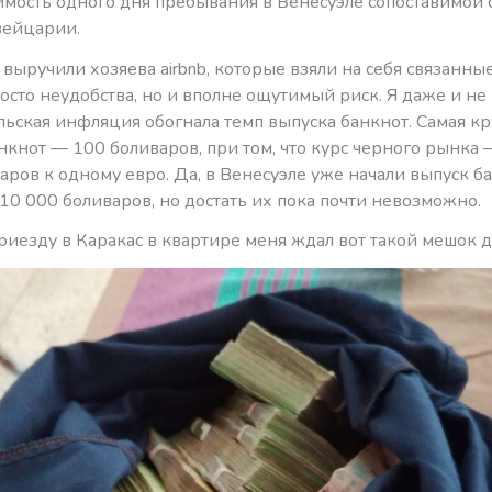
имость одного дня пребывания в Венесуэле сопоставимой 
вейцарии.
выручили хозяева airbnb, которые взяли на себя связанны
осто неудобства, но и вполне ощутимый риск. Я даже и не
льская инфляция обогнала темп выпуска банкнот. Самая кр
кнот — 100 боливаров, при том, что курс черного рынка 
аров к одному евро. Да, в Венесуэле уже начали выпуск б
0 000 боливаров, но достать их пока почти невозможно.
приезду в Каракас в квартире меня ждал вот такой мешок д