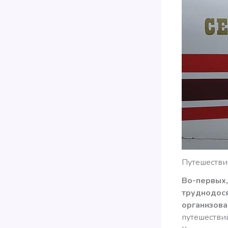
Путешестви
Во-первых,
труднодося
организова
путешествий