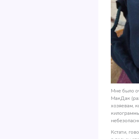
Мне было о
МакДак (раз
хозяевам, 
килограммы 
небезопасно
Кстати, гов