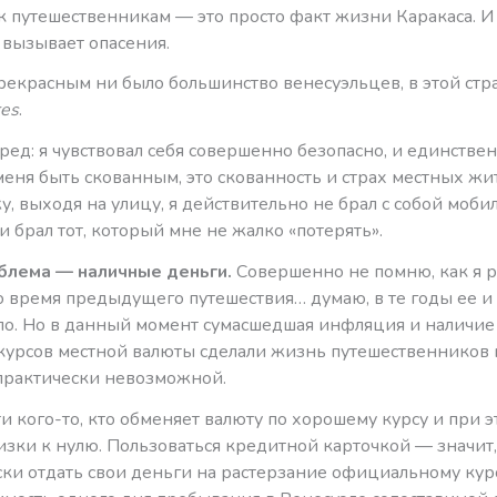
к путешественникам — это просто факт жизни Каракаса. 
 вызывает опасения.
рекрасным ни было большинство венесуэльцев, в этой стр
es
.
ред: я чувствовал себя совершенно безопасно, и единствен
меня быть скованным, это скованность и страх местных жи
у, выходя на улицу, я действительно не брал с собой моб
и брал тот, который мне не жалко «потерять».
блема — наличные деньги.
Совершенно не помню, как я р
о время предыдущего путешествия… думаю, в те годы ее и
ло. Но в данный момент сумасшедшая инфляция и наличие
курсов местной валюты сделали жизнь путешественников 
 практически невозможной.
 кого-то, кто обменяет валюту по хорошему курсу и при э
изки к нулю. Пользоваться кредитной карточкой — значит,
ски отдать свои деньги на растерзание официальному кур