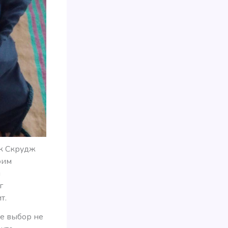
ак Скрудж
оим
и
г
т.
ле выбор не