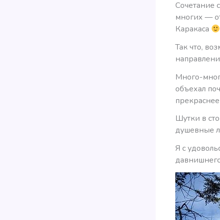
Сочетание 
многих — от
Каракаса
Так что, в
направлени
Много-много
объехал поч
прекраснее
Шутки в ст
душевные л
Я с удовол
давнишнего