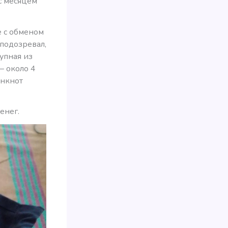
с месяцем
е с обменом
 подозревал,
упная из
— около 4
анкнот
енег.