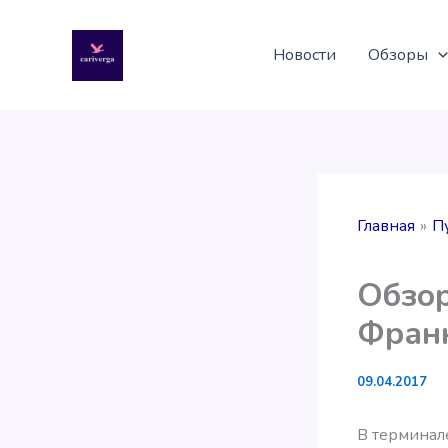
Перейти
к
Новости
Обзоры
содержимому
Главная
П
Обзор
Фран
09.04.2017
В терминале