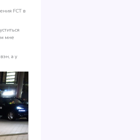
ения FCT в
уститься
ем мне
эн, а у