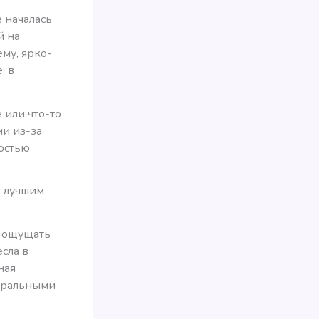
е началась
й на
му, ярко-
, в
 или что-то
ми из-за
ностью
ю лучшим
е ощущать
сла в
ная
нтральными