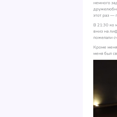
немного за
дружелюбны
этот раз —
В 21:30 ко
вниз на ли
пожелали сч
Кроме меня,
меня был с