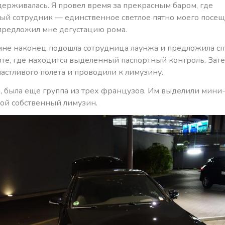
держивалась. Я провел время за прекрасным баром, где
й сотрудник — единственное светлое пятно моего посещ
 предложил мне дегустацию рома.
 мне наконец подошла сотрудница лаунжа и предложила сп
фте, где находится выделенный паспортный контроль. Зат
астливого полета и проводили к лимузину.
 была еще группа из трех французов. Им выделили мини-в
вой собственный лимузин.