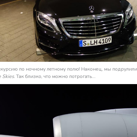
курсию по ночному летному полю! Наконец, мы подрулили
e Skies
. Так близко, что можно потрогать…