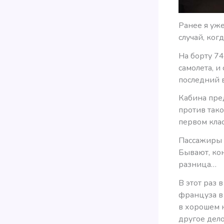
Ранее я уже
случай, ког
На борту 74
самолета, и
последний 
Кабина пред
против тако
первом кла
Пассажиры 
Бывают, кон
разница…
В этот раз 
француза в 
в хорошем 
другое дел