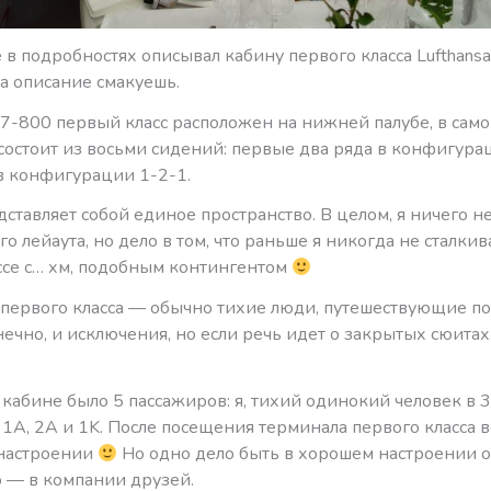
 в подробностях описывал кабину первого класса Lufthansa,
да описание смакуешь.
7-800 первый класс расположен на нижней палубе, в само
 состоит из восьми сидений: первые два ряда в конфигурац
в конфигурации 1-2-1.
ставляет собой единое пространство. В целом, я ничего н
го лейаута, но дело в том, что раньше я никогда не сталкив
ссе с… хм, подобным контингентом
первого класса — обычно тихие люди, путешествующие по
ечно, и исключения, но если речь идет о закрытых сюитах,
в кабине было 5 пассажиров: я, тихий одинокий человек в 
1А, 2А и 1K. После посещения терминала первого класса 
настроении
Но одно дело быть в хорошем настроении о
о — в компании друзей.