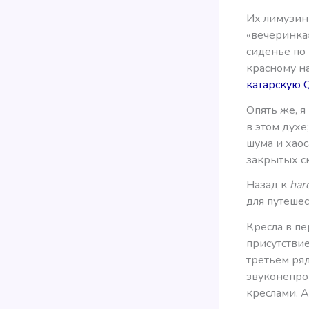
Их лимузин 
«вечеринка
сиденье по
красному на
катарскую Q
Опять же, я
в этом духе
шума и хао
закрытых с
Назад к
har
для путеше
Кресла в пе
присутствие
третьем ряд
звуконепро
креслами. А