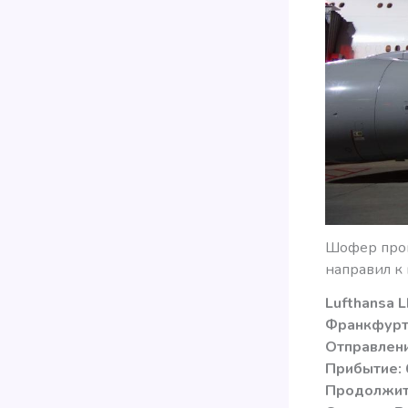
Шофер прово
направил к 
Lufthansa 
Франкфурт 
Отправлени
Прибытие: 
Продолжите