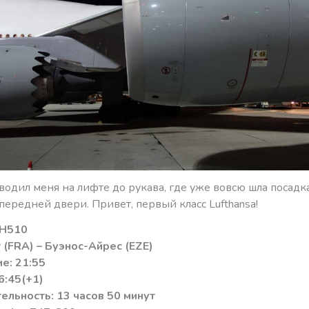
дил меня на лифте до рукава, где уже вовсю шла посадка
передней двери. Привет, первый класс Lufthansa!
LH510
(FRA) – Буэнос-Айрес (EZE)
е: 21:55
6:45(+1)
льность: 13 часов 50 минут