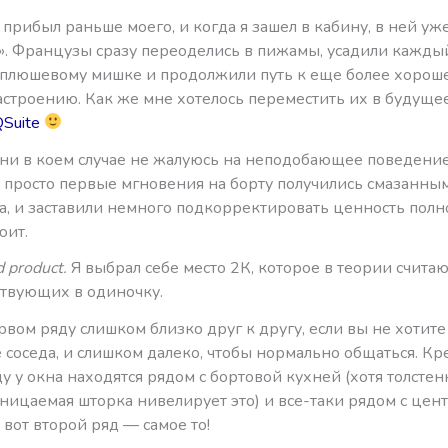
прибыл раньше моего, и когда я зашел в кабину, в ней уж
». Французы сразу переоделись в пижамы, усадили кажды
 плюшевому мишке и продолжили путь к еще более хороше
строению. Как же мне хотелось переместить их в будущее
Suite
 ни в коем случае не жалуюсь на неподобающее поведение
; просто первые мгновения на борту получились смазанны
са, и заставили немного подкорректировать ценность пол
юит.
d product.
Я выбрал себе место 2К, которое в теории счита
ствующих в одиночку.
рвом ряду слишком близко друг к другу, если вы не хотит
 соседа, и слишком далеко, чтобы нормально общаться. Кре
у у окна находятся рядом с бортовой кухней (хотя толстен
ницаемая шторка нивелирует это) и все-таки рядом с це
 вот второй ряд — самое то!