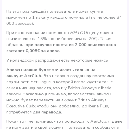
На этот раз каждый пользователь может купить
максимум по 1 пакету каждого номинала (т.е. не более 84
000 авиосов).
При использовании промокода
HELLO15
цену можно
снизить еще на 15% (но не более чем на 20€). Таким
образом,
при покупке пакета из 2 000 авиосов цена
составит 0,008€ за авиос.
У ирландской распродажи есть некоторые нюансы.
Авиосы можно будет зачислить только на
аккаунт AerClub.
Это недавно созданная программа
лояльности Aer Lingus, в которой используется та же
самая мильная валюта, что и у British Airways c Iberia:
авиосы. Насколько я понимаю, впоследствии авиосы
можно будет перевести на аккаунт British Airways
Executive Club; чтобы они добрались до Iberia Plus,
потребуется два перевода.
Пока что я не понимаю, что происходит с AerClub; я даже
не могу зайти в свой аккаунт. Пользователи сообщают и