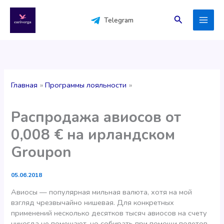
Перейти
к
Поиск
Telegram
содержимому
Главная
Программы лояльности
Распродажа авиосов от
0,008 € на ирландском
Groupon
05.06.2018
Авиосы — популярная мильная валюта, хотя на мой
взгляд чрезвычайно нишевая. Для конкретных
применений несколько десятков тысяч авиосов на счету
никогда не помешают, но собирать при помощи полетов