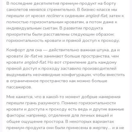
В последние десятилетия премиум-продукт на борту
самолетов менялся стремительно. В бизнес-классе мы
перешли от кресел
recliner
к сиденьям
angled-flat
, затем к
полностью горизонтальным кроватям, а потом даже к
индивидуальным сьютам. В развитии продукта
приоритеты были расставлены следующим образом:
горизонтальность кровати и прямой доступ к проходу.
Комфорт для сна — действительно важная штука, да и
кровати
lie-flat
не занимают больше пространства, чем
кровати
angled-flat.
Но вот стремление дать каждому
прямой доступ к проходу заставило производителей
выдумывать неочевидные конфигурации, чтобы вместить
в ограниченное пространство как можно больше
пассажиров.
Мне кажется, что в какой-то момент добрые намерения
перешли грань разумного. Помимо горизонтальности
кровати и доступа к проходу есть ведь и другие важные
факторы: например, отделения для личных вещей и
общее ощущение простора. В некоторых вариантах
премиум-продукта они были принесены в жертву… и я не