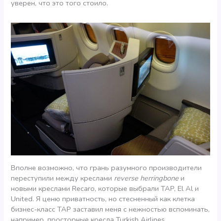
уверен, что это того стоило.
Вполне возможно, что грань разумного производители
переступили между креслами
reverse herringbone
и
новыми креслами Recaro, которые выбрали TAP, El Al и
United. Я ценю приватность, но стесненный как клетка
бизнес-класс TAP заставил меня с нежностью вспоминать,
например, просторные кресла Turkish Airlines.