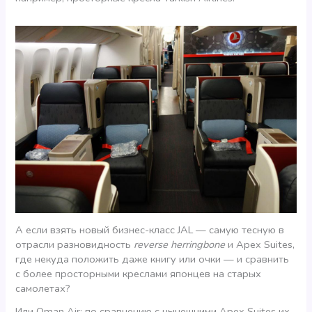
А если взять новый бизнес-класс JAL — самую тесную в
отрасли разновидность
reverse herringbone
и Apex Suites,
где некуда положить даже книгу или очки — и сравнить
с более просторными креслами японцев на старых
самолетах?
Или Oman Air: по сравнению с нынешними Apex Suites их