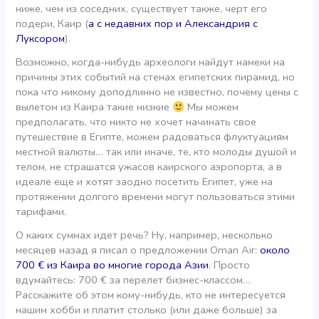
ниже, чем из соседних, существует также, черт его
подери, Каир (
а с недавних пор и Александрия с
Луксором
).
Возможно, когда-нибудь археологи найдут намеки на
причины этих событий на стенах египетских пирамид, но
пока что никому доподлинно не известно, почему цены с
вылетом из Каира такие низкие
Мы можем
предполагать, что никто не хочет начинать свое
путешествие в Египте, можем радоваться флуктуациям
местной валюты… так или иначе, те, кто молоды душой и
телом, не страшатся ужасов каирского аэропорта, а в
идеале еще и хотят заодно посетить Египет, уже на
протяжении долгого времени могут пользоваться этими
тарифами.
О каких суммах идет речь? Ну, например, несколько
месяцев назад я писал о предложении Oman Air:
около
700 € из Каира во многие города Азии
. Просто
вдумайтесь: 700 € за перелет бизнес-классом…
Расскажите об этом кому-нибудь, кто не интересуется
нашим хобби и платит столько (или даже больше) за