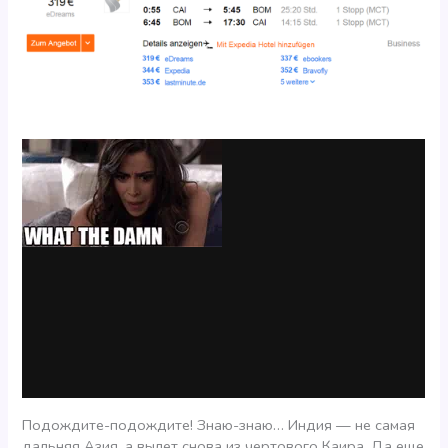
Подождите-подождите! Знаю-знаю… Индия — не самая
дальняя Азия, а вылет снова из чертового Каира. Да еще