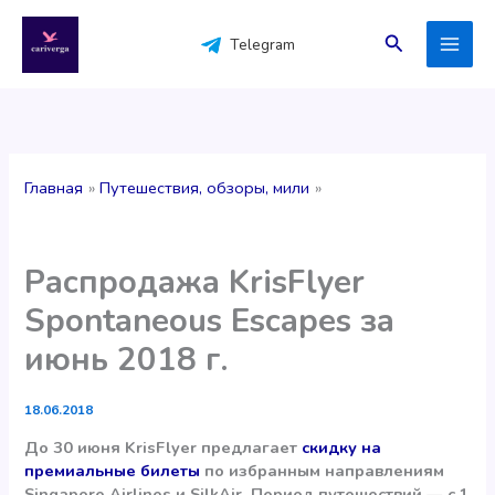
Перейти
к
Поиск
Telegram
содержимому
Главная
Путешествия, обзоры, мили
Распродажа KrisFlyer
Spontaneous Escapes за
июнь 2018 г.
18.06.2018
До 30 июня KrisFlyer предлагает
скидку на
премиальные билеты
по избранным направлениям
Singapore Airlines и SilkAir. Период путешествий — с 1