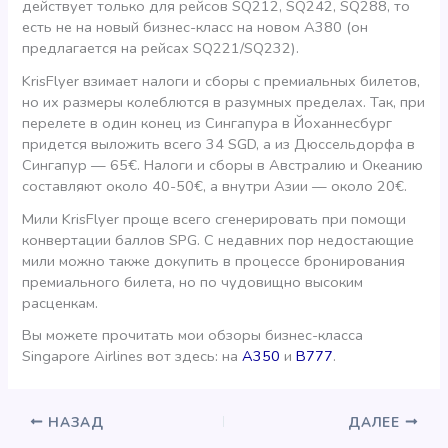
действует только для рейсов SQ212, SQ242, SQ288, то
есть не на новый бизнес-класс на новом А380 (он
предлагается на рейсах SQ221/SQ232).
KrisFlyer взимает налоги и сборы с премиальных билетов,
но их размеры колеблются в разумных пределах. Так, при
перелете в один конец из Сингапура в Йоханнесбург
придется выложить всего 34 SGD, а из Дюссельдорфа в
Сингапур — 65€. Налоги и сборы в Австралию и Океанию
составляют около 40-50€, а внутри Азии — около 20€.
Мили KrisFlyer проще всего сгенерировать при помощи
конвертации баллов SPG. С недавних пор недостающие
мили можно также докупить в процессе бронирования
премиального билета, но по чудовищно высоким
расценкам.
Вы можете прочитать мои обзоры бизнес-класса
Singapore Airlines вот здесь: на
А350
и
В777
.
НАЗАД
ДАЛЕЕ