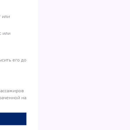
r или
с или
;
ысить его до
 пассажиров
траченной на