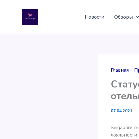
Перейти
к
Новости
Обзоры
содержимому
Главная
П
Стату
отель
07.04.2021
Singapore A
лояльности 