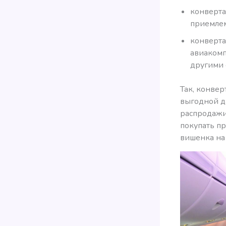
конверта
приемлем
конверта
авиакомп
другими 
Так, конвер
выгодной да
распродажи 
покупать пр
вишенка на 