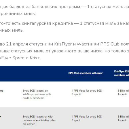
ция баллов из банковских программ — 1 статусная миль з
рованных миль;
ого-то есть сингапурская кредитка — 1 статусная миль за к
нных миль.
 до 21 апреля статусники KrisFlyer и участники PPS Club пол
льше статусных миль от указанного выше числа, но только 
sFlyer Spree и Kris+.