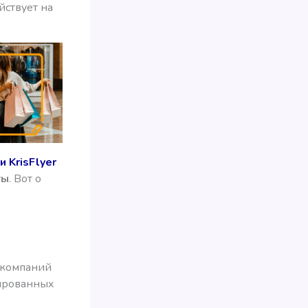
йствует на
 KrisFlyer
ты
. Вот о
акомпаний
тированных