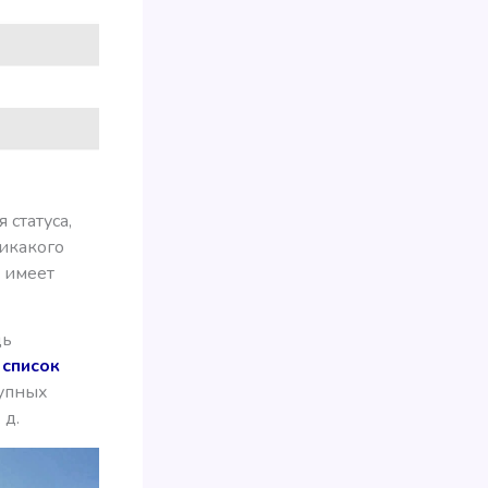
 статуса,
никакого
а имеет
дь
й
список
рупных
 д.