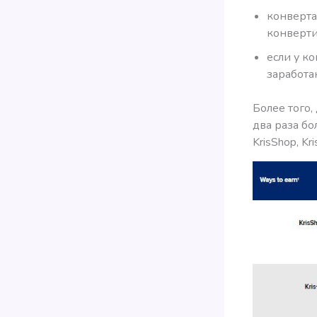
конверта
конверти
если у к
заработа
Более того,
два раза бо
KrisShop, Kri