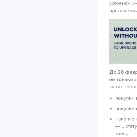
условиях им
протяжении 
До 28 фев
не только з
каких трата
покупки 
покупки в
накоплен
— 1 стат
миль;