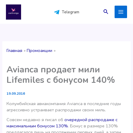
Перейти
к
Поиск
Telegram
содержимому
Главная
Промоакции
Avianca продает мили
Lifemiles с бонусом 140%
19.09.2016
Колумбийская авиакомпания Avianca в последние годы
агрессивно устраивает распродажи своих миль.
Совсем недавно я писал об
очередной распродаже с
максимальным бонусом 130%
. Бонус в размере 130%
предлагался лишь на протяжении первых дней, а затем