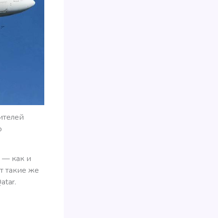
ителей
ю
 — как и
т такие же
atar.