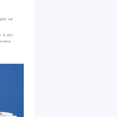
lat; не
. А вот
рняка