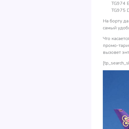
TG974 
TG975 D
На борту да
самый удоб
Что касаетс
промо-тариф
вызовет эн
[tp_search_s