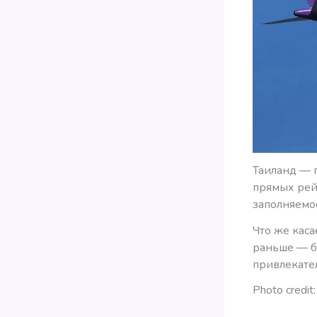
Таиланд — 
прямых рей
заполняемос
Что же каса
раньше — бу
привлекател
Photo credit