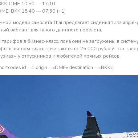
BKK-DME 10:50 — 17:10
ME-BKK 18:40 — 07:30 (+1)
нной модели самолета Thai предлагает сиденья типа angle-g
ный вариант для такого длинного перелета.
я тарифов в бизнес-класс, пока они не загружены в систему
ы в эконом-класс начинаются от 25 000 рублей, что наве
тузиазм у отпускников и любителей прямых рейсов.
hortcodes id = 1 origin = «DME» destination = «BKK»]