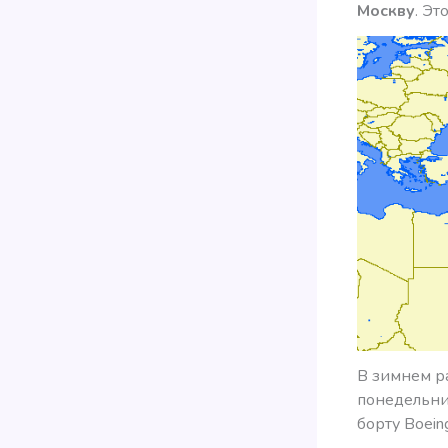
Москву
. Эт
В зимнем р
понедельник
борту Boei