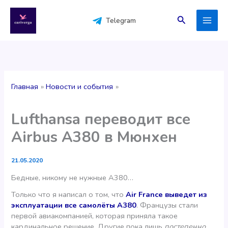
Перейти
к
Поиск
Telegram
содержимому
Главная
Новости и события
Lufthansa переводит все
Airbus A380 в Мюнхен
21.05.2020
Бедные, никому не нужные А380…
Только что я написал о том, что
Air France выведет из
эксплуатации все самолёты А380
. Французы стали
первой авиакомпанией, которая приняла такое
кардинальное решение. Другие пока лишь
постепенно