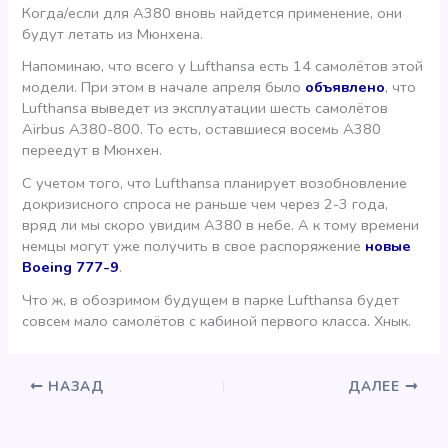
Когда/если для А380 вновь найдется применение, они
будут летать из Мюнхена.
Напоминаю, что всего у Lufthansa есть 14 самолётов этой
модели. При этом в начале апреля было
объявлено
, что
Lufthansa выведет из эксплуатации шесть самолётов
Airbus A380-800. То есть, оставшиеся восемь А380
переедут в Мюнхен.
С учетом того, что Lufthansa планирует возобновление
докризисного спроса не раньше чем через 2-3 года,
вряд ли мы скоро увидим А380 в небе. А к тому времени
немцы могут уже получить в свое распоряжение
новые
Boeing 777-9
.
Что ж, в обозримом будущем в парке Lufthansa будет
совсем мало самолётов с кабиной первого класса. Хнык.
НАЗАД
ДАЛЕЕ