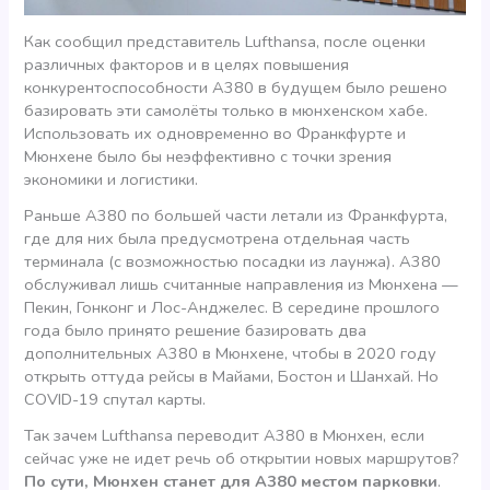
Как сообщил представитель Lufthansa, после оценки
различных факторов и в целях повышения
конкурентоспособности А380 в будущем было решено
базировать эти самолёты только в мюнхенском хабе.
Использовать их одновременно во Франкфурте и
Мюнхене было бы неэффективно с точки зрения
экономики и логистики.
Раньше А380 по большей части летали из Франкфурта,
где для них была предусмотрена отдельная часть
терминала (с возможностью посадки из лаунжа). А380
обслуживал лишь считанные направления из Мюнхена —
Пекин, Гонконг и Лос-Анджелес. В середине прошлого
года было принято решение базировать два
дополнительных А380 в Мюнхене, чтобы в 2020 году
открыть оттуда рейсы в Майами, Бостон и Шанхай. Но
COVID-19 спутал карты.
Так зачем Lufthansa переводит А380 в Мюнхен, если
сейчас уже не идет речь об открытии новых маршрутов?
По сути, Мюнхен станет для А380 местом парковки
.