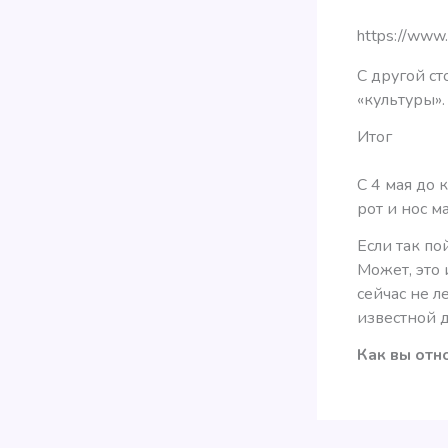
https://www
С другой ст
«культуры».
Итог
С 4 мая до 
рот и нос м
Если так по
Может, это
сейчас не л
известной 
Как вы отн