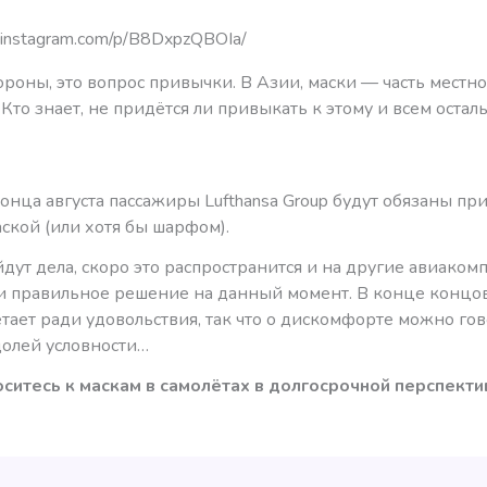
.instagram.com/p/B8DxpzQBOIa/
ороны, это вопрос привычки. В Азии, маски — часть местн
 Кто знает, не придётся ли привыкать к этому и всем оста
конца августа пассажиры Lufthansa Group будут обязаны п
аской (или хотя бы шарфом).
йдут дела, скоро это распространится и на другие авиаком
 и правильное решение на данный момент. В конце концов
етает ради удовольствия, так что о дискомфорте можно гов
долей условности…
оситесь к маскам в самолётах в долгосрочной перспекти