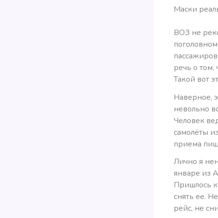
Маски реал
ВОЗ не рек
поголовном 
пассажиров.
речь о том,
Такой вот э
Наверное, э
невольно во
Человек вед
самолёты из
приема пищ
Лично я не
январе из А
Пришлось ку
снять ее. Н
рейс, не сн