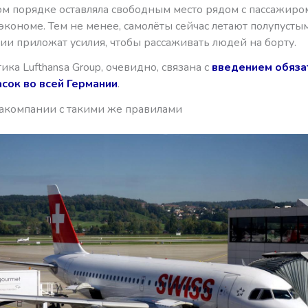
ом порядке оставляла свободным место рядом с пассажиро
кономе. Тем не менее, самолёты сейчас летают полупустым
ии приложат усилия, чтобы рассаживать людей на борту.
ика Lufthansa Group, очевидно, связана с
введением обяза
сок во всей Германии
.
акомпании с такими же правилами