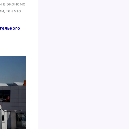
м в экономе
и, так что
тельного