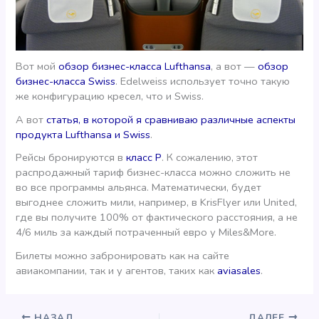
Вот мой
обзор бизнес-класса Lufthansa
, а вот —
обзор
бизнес-класса Swiss
. Edelweiss использует точно такую
же конфигурацию кресел, что и Swiss.
А вот
статья, в которой я сравниваю различные аспекты
продукта Lufthansa и Swiss
.
Рейсы бронируются в
класс Р
. К сожалению, этот
распродажный тариф бизнес-класса можно сложить не
во все программы альянса. Математически, будет
выгоднее сложить мили, например, в KrisFlyer или United,
где вы получите 100% от фактического расстояния, а не
4/6 миль за каждый потраченный евро у Miles&More.
Билеты можно забронировать как на сайте
авиакомпании, так и у агентов, таких как
aviasales
.
НАЗАД
ДАЛЕЕ