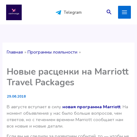
Перейти
к
Поиск
Telegram
содержимому
Главная
Программы лояльности
Новые расценки на Marriott
Travel Packages
29.06.2018
В августе вступает в силу
новая программа Marriott
. На
момент объявления у нас было больше вопросов, чем
ответов, но с течением времени Marriott сообщает нам
все новые и новые детали.
Если вы не следили за развитием событий, то — чтобы не