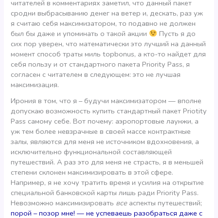
читателей в комментариях заметил, что данный пакет
сродни выбрасыванию денег на ветер и, дескать, раз уж
я считаю себя максимизатором, то подавно не должен
был бы даже и упоминать о такой акции
Пусть я до
сих пор уверен, что математически это лучший на данный
момент способ траты миль topbonus, а кто-то найдет для
себя пользу и от стандартного пакета Priority Pass, я
согласен с читателем в следующем: это не лучшая
максимизация.
Ирония в том, что я – будучи максимизатором — вполне
допускаю возможность купить стандартный пакет Priotity
Pass самому себе. Вот почему: аэропортовые лаунжи, а
уж тем более невзрачные в своей массе контрактные
залы, являются для меня не источником вдохновения, а
исключительно функциональной составляющей
путешествий. А раз это для меня не страсть, я в меньшей
степени склонен максимизировать в этой сфере.
Например, я не хочу тратить время и усилия на открытие
специальной банковской карты лишь ради Priority Pass.
Невозможно максимизировать
все
аспекты путешествий;
порой – позор мне! — не успеваешь разобраться даже с