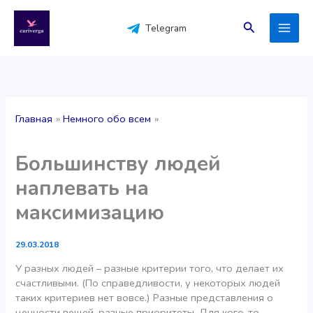
Перейти
к
Поиск
Telegram
содержимому
Главная
Немного обо всем
Большинству людей
наплевать на
максимизацию
29.03.2018
У разных людей – разные критерии того, что делает их
счастливыми. (По справедливости, у некоторых людей
таких критериев нет вовсе.) Разные представления о
ценности вещей, разные приоритеты. Для кого-то