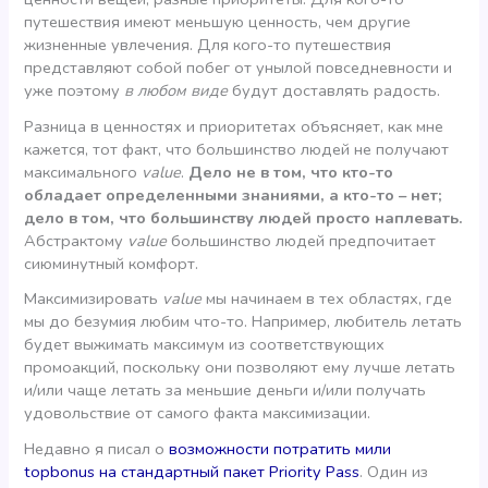
путешествия имеют меньшую ценность, чем другие
жизненные увлечения. Для кого-то путешествия
представляют собой побег от унылой повседневности и
уже поэтому
в любом виде
будут доставлять радость.
Разница в ценностях и приоритетах объясняет, как мне
кажется, тот факт, что большинство людей не получают
максимального
value
.
Дело не в том, что кто-то
обладает определенными знаниями, а кто-то – нет;
дело в том, что большинству людей просто наплевать.
Абстрактому
value
большинство людей предпочитает
сиюминутный комфорт.
Максимизировать
value
мы начинаем в тех областях, где
мы до безумия любим что-то. Например, любитель летать
будет выжимать максимум из соответствующих
промоакций, поскольку они позволяют ему лучше летать
и/или чаще летать за меньшие деньги и/или получать
удовольствие от самого факта максимизации.
Недавно я писал о
возможности потратить мили
topbonus на стандартный пакет Priority Pass
. Один из