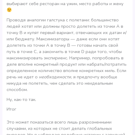
выбирают себе ресторан на ужин, место работы и жену
Проводя аналогии галстука с полетами: большинство
людей хотят или должны просто долететь из точки А в
точку B и купят первый вариант, отвечающих их датам и/
или бюджету. Максимизаторы — даже если они хотят
долететь из точки А в точку В — готовы начать свой
путь в точке С, а закончить в точке D ради того, чтобы
максимизировать экспириенс. Например, попробовать в
деле вполне конкретный продукт или набрать/потратить
определенное количество вполне конкретных миль. Если
речь не идет о
необходимости
, я предпочту вообще
никуда не полететь, чем сделать это неидеальным
способом.
Ну, как-то так.
Итог
Это может показаться всего лишь разрозненными
случаями, из которых не стоит делать глобальных
выводов. Но я наблюдаю подобные истории с завидной