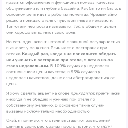
нравится оформление и функционал номера, качество
обслуживания или глубина бассейна. Как бы то ни было, в
основном речь идет о рабочих моментах. Чрезвычайно
редко я покидаю отель с чувством гнева и ненависти.
Топ-отели неспроста называются
топ
; в общем и целом
они хорошо выполняют свою роль.
Но есть один аспект, который с завидной регулярностью
вызывает у меня гнев. Речь идет о ресторанах при
отелях.
Каждый раз, когда мне приходится обедать
или ужинать в ресторане при отеле, я встаю из-за
стола недовольным.
В 100% случаях я недоволен
соотношением цен и качества; в 95% случаев я
недоволен качеством, даже если абстрагироваться от
цены.
Я хочу сделать акцент на слове
приходится
; практически
никогда я не обедаю и ужинаю при отеле по
собственному желанию. В основном такие случаи
вызваны исключительно необходимостью.
Окей, я понимаю, что отели выставляют завышенный
ценник в своих ресторанах просто потому, что
могут