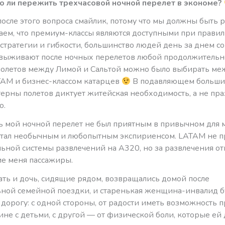
о ли пережить трехчасовой ночной перелет в экономе?
после этого вопроса смайлик, потому что мы должны быть 
наем, что премиум-классы являются доступными при прави
стратегии и гибкости, большинство людей день за днем 
выживают после ночных перелетов любой продолжительно
 полетов между Лимой и Сальтой можно было выбирать ме
TAM и бизнес-классом катарцев
В подавляющем больши
терны полетов диктует житейская необходимость, а не пр
о.
ть мой ночной перелет не был приятным в привычном для 
 стал необычным и любопытным экспириенсом. LATAM не п
ьной системы развлечений на А320, но за развлечения от
 меня пассажиры.
ть и дочь, сидящие рядом, возвращались домой после
ной семейной поездки, и старенькая женщина-инвалид б
дорогу: с одной стороны, от радости иметь возможность 
не с детьми, с другой — от физической боли, которые ей 