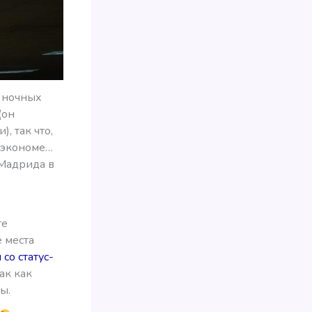
а ночных
(он
, так что,
в экономе…
 Мадрида в
те
 места
со статус-
ак как
ы.