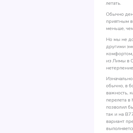
летать.
Обычно ден
приятным в
меньше, чем
Но мы не до
другими эм
комфортом,
из Лимы в С
нетерпением
Изначально 
обычно, в б
важность, к
перелета в
позволил б
так и на B7
вариант пр
выполняется