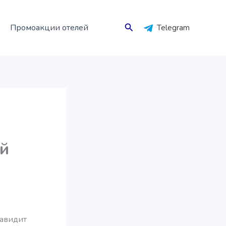
Поиск
Промоакции отелей
Telegram
ой
навидит