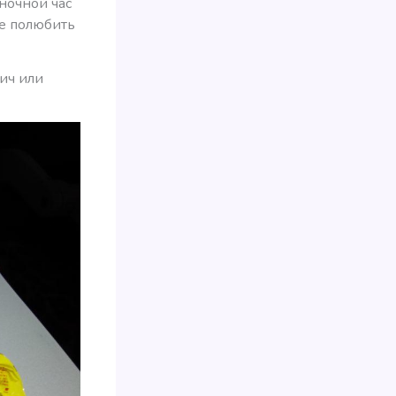
ночной час
не полюбить
ич или