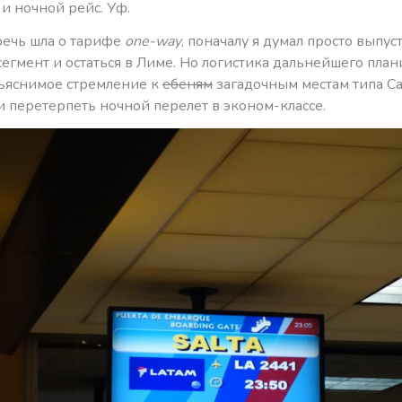
 и ночной рейс. Уф.
речь шла о тарифе
one-way
, поначалу я думал просто выпус
егмент и остаться в Лиме. Но логистика дальнейшего план
ъяснимое стремление к
ебеням
загадочным местам типа С
 перетерпеть ночной перелет в эконом-классе.