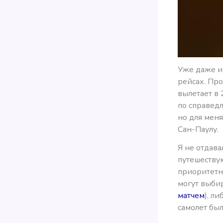
Уже даже и 
рейсах. Про
вылетает в 
по справедл
но для меня
Сан-Паулу.
Я не отдава
путешеству
приоритетн
могут выбир
матчем
), л
самолет бы