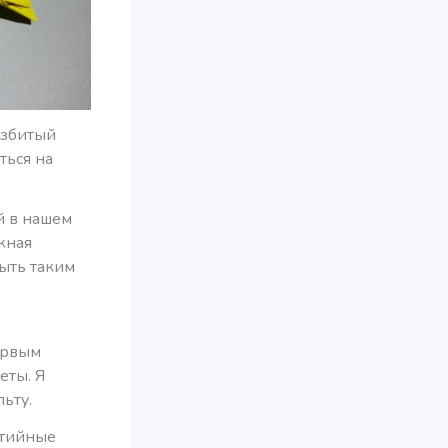
азбитый
ться на
й в нашем
жная
быть таким
ервым
еты. Я
льту.
атийные