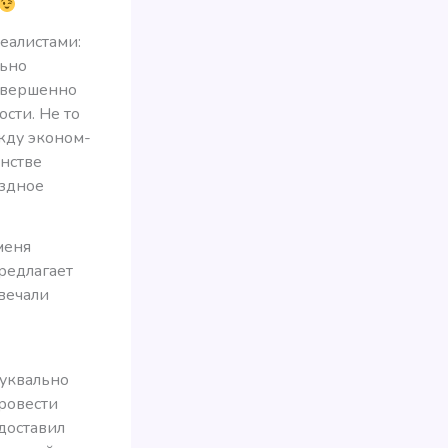
реалистами:
льно
совершенно
сти. Не то
жду эконом-
нстве
аздное
меня
редлагает
вечали
уквально
провести
доставил