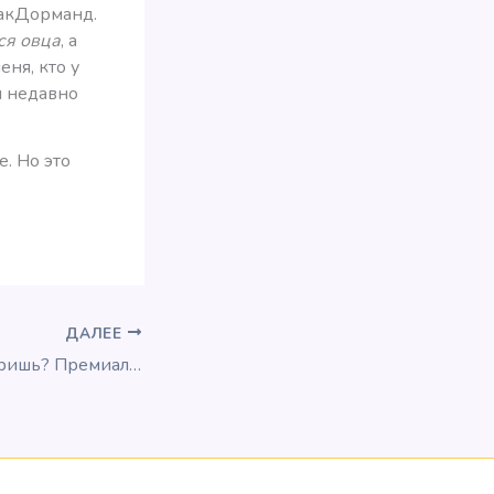
МакДорманд.
ся овца
, а
еня, кто у
я недавно
e. Но это
ДАЛЕЕ
Alaska, ты что творишь? Премиальные билеты больше нельзя выписывать в течение трех дней до вылета