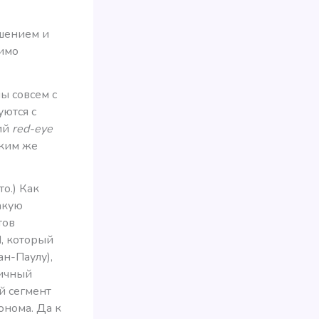
ушением и
имо
ы совсем с
ются с
ий
red-eye
аким же
то.) Как
акую
тов
, который
н-Паулу),
мичный
й сегмент
онома. Да к