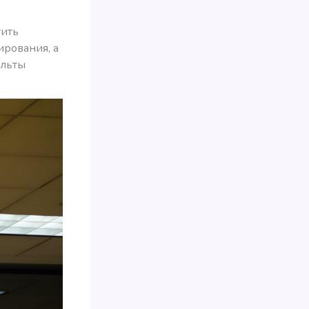
тить
ирования, а
альты