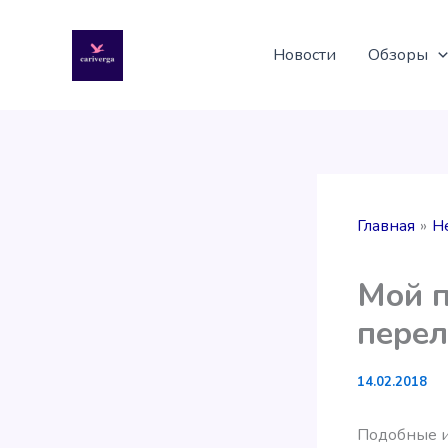
Перейти
к
Новости
Обзоры
содержимому
Главная
Н
Мой п
перел
14.02.2018
Подобные и