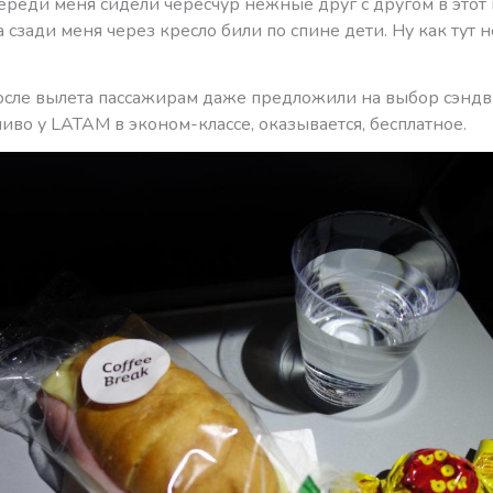
ереди меня сидели чересчур нежные друг с другом в этот 
а сзади меня через кресло били по спине дети. Ну как тут 
после вылета пассажирам даже предложили на выбор сэндв
иво у LATAM в эконом-классе, оказывается, бесплатное.