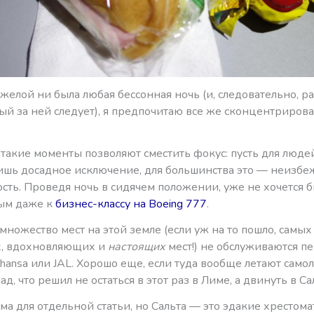
желой ни была любая бессонная ночь (и, следовательно, р
ый за ней следует), я предпочитаю все же сконцентрирова
такие моменты позволяют сместить фокус: пусть для люде
лишь досадное исключение, для большинства это — неизбе
сть. Проведя ночь в сидячем положении, уже не хочется 
ым даже к
бизнес-классу на Boeing 777
.
множество мест на этой земле (если уж на то пошло, самых
, вдохновляющих и
настоящих
мест!) не обслуживаются п
thansa или JAL. Хорошо еще, если туда вообще летают самол
ад, что решил не остаться в этот раз в Лиме, а двинуть в Са
ема для отдельной статьи, но Сальта — это эдакие хрестом