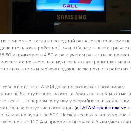
не припомню, когда в последний раз я летал в экономе н
должительность рейса из Лимы в Сальту — всего три часа 
23:50 и прилетает в 4:50 утра, с учетом разницы во времени)
ивости, это не настолько мучительно как трансатлантика 
 это стало вторым
red-eye
подряд, после ночного рейса из
л себе отчета, что LATAM даже не позволяет пассажирам,
ющим по билету бизнес-класса, выбрать на эконом-сегмен
ые места — в первом ряду или у аварийного выхода. Такие
ать только статусные пассажиры (
а LATAM прокатила меня 
ибо их можно купить за 50$. Последнее было невозможно, т
л заполнен на 100% и приоритетные места были уже отдан