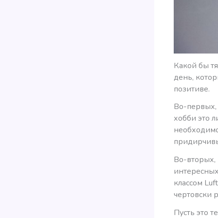
Какой бы тя
день, котор
позитиве.
Во-первых, 
хобби это 
необходимо
придирчив
Во-вторых, 
интересных
классом Luf
чертовски р
Пусть это т