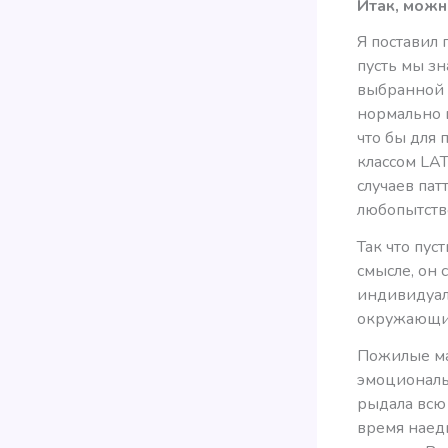
Итак, можн
Я поставил 
пусть мы з
выбранной 
нормально 
что бы для
классом LA
случаев пат
любопытств
Так что пус
смысле, он
индивидуал
окружающие
Пожилые ма
эмоциональ
рыдала всю 
время наеди