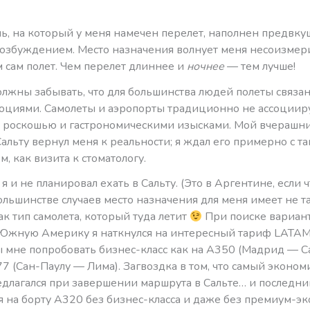
ь, на который у меня намечен перелет, наполнен предвк
озбуждением. Место назначения волнует меня несоизмер
 сам полет. Чем перелет длиннее и
ночнее
— тем лучше!
лжны забывать, что для большинства людей полеты связан
оциями. Самолеты и аэропорты традиционно не ассоцииру
 роскошью и гастрономическими изысками. Мой вчерашн
альту вернул меня к реальности; я ждал его примерно с т
, как визита к стоматологу.
я и не планировал ехать в Сальту. (Это в Аргентине, если ч
ольшинстве случаев место назначения для меня имеет не т
ак тип самолета, который туда летит
При поиске вариан
 Южную Америку я наткнулся на интересный тариф LATAM
ы мне попробовать бизнес-класс как на А350 (Мадрид — Са
77 (Сан-Паулу — Лима). Загвоздка в том, что самый эконо
едлагался при завершении маршрута в Сальте… и последни
 на борту А320 без бизнес-класса и даже без премиум-эк