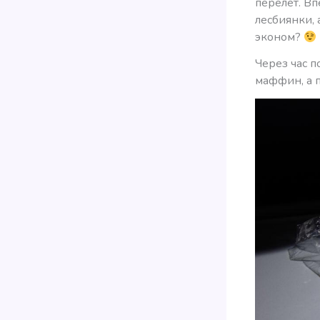
перелет. Вп
лесбиянки, 
эконом?
Через час 
маффин, а п