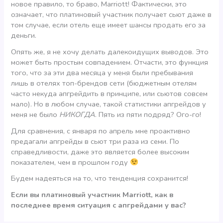
новое правило, то браво, Marriott! Фактически, это
означает, что платиновый участник получает сьют даже в
том случае, если отель еще имеет шансы продать его за
деньги.
Опять же, я не хочу делать далекоидущих выводов. Это
может быть простым совпадением. Отчасти, это функция
того, что за эти два месяца у меня были пребывания
лишь в отелях топ-брендов сети (бюджетным отелям
часто некуда апгрейдить в принципе, или сьютов совсем
мало). Но в любом случае, такой статистики апгрейдов у
меня не было
НИКОГДА
. Пять из пяти подряд? Ого-го!
Для сравнения, с января по апрель мне проактивно
предагали апгрейды в сьют три раза из семи. По
справедливости, даже это является более высоким
показателем, чем в прошлом году
Будем надеяться на то, что тенденция сохранится!
Если вы платиновый участник Marriott, как в
последнее время ситуация с апгрейдами у вас?