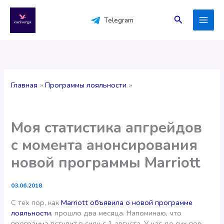
Перейти
к
Поиск
Telegram
содержимому
Главная
Программы лояльности
Моя статистика апгрейдов
с момента анонсирования
новой программы Marriott
03.06.2018
С тех пор, как
Marriott объявила о новой программе
лояльности
, прошло два месяца. Напоминаю, что
программа вступит в силу с 1 августа. У нас до сих пор