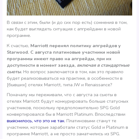
В связи с этим, были (и до сих пор есть) сомнения в том,
как будет выглядеть ситуация с апгрейдами в новой
программе.
К счастью,
Marriott перенял политику апгрейдов у
Starwood. С августа платиновые участники новой
программы имеют право на апгрейды, при их
доступности в момент заезда,
включая в стандартные
сьюты
.
Но вопрос заключается в том, как это правило
будет реализовываться на практике, в особенности в
[бывших] отелях Marriott, типа JW и Renaissance?
Поначалу мы переживали, что с августа за сьюты в
отелях Marriott будут конкурировать больше статусных
участников, поскольку предположительно SPG Gold
конвертировался бы в Marriott Platinum. Впоследствии
выяснилось, что это не так
. Платиновыми станут те
участники, которые заработали статус Gold и Platinum в
программе Marriott, а не просто заматчились из SPG.