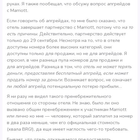
руках. Я также пообещал, что обсужу вопрос апгрейдов
с Marriott.
Если говорить об апгрейдах, то мне было сказано, что
отель завершает партнерство с Marriott, потому что
на то
есть причины
. Действительно, партнерство действует
только до 29 сентября. Несмотря на то, что в отеле
доступны номера более высоких категорий, они
доступны только для продажи, но не для апгрейдов. Я
спросил, в чем разница пула номеров для продажи и
для апгрейдов. Разница в том, что
отель не может терять
деньги, предоставляя бесплатный апгрейд, если может
продать номер за деньги
. Возникает вопрос, не означает
ли
любой
апгрейд потенциальную потерю прибыли…
Я ни разу не видел такого пренебрежительного
отношения со стороны отеля. Не знаю, было ли оно
вызвано общим пренебрежением к участникам Marriott
или лично ко мне — человеку, который заплатил за номер
в два раза меньше, чем его официальная стоимость
(хвала BRG!), да еще имеет наглость чего-то требовать.
Бывает, что отель отказывается предоставлять