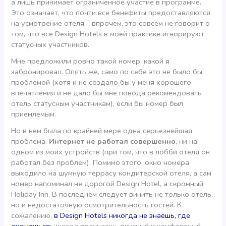
а лишь принимает ограниченное участие в программе.
Это означает, что почти все бенефиты предоставляются
на усмотрение отеля… впрочем, это совсем не говорит о
том, что все Design Hotels в моей практике игнорируют
статусных участников.
Мне предложили ровно такой номер, какой я
забронировал. Опять же, само по себе это не было бы
проблемой (хотя и не создало бы у меня хорошего
впечатления и не дало бы мне повода рекомендовать
отель статусным участникам), если бы номер был
приемлемым.
Но в нем была по крайней мере одна серьезнейшая
проблема.
Интернет не работал совершенно
, ни на
одном из моих устройств (при том, что в лобби отеля он
работал без проблем). Помимо этого, окно номера
выходило на шумную террасу кондитерской отеля, а сам
номер напоминал не дорогой Design Hotel, а скромный
Holiday Inn. В последнем следует винить не только отель,
но и недостаточную осмотрительность гостей. К
сожалению,
в Design Hotels никогда не знаешь, где
окажешься
; иногда получаешь вкусный и комфортный