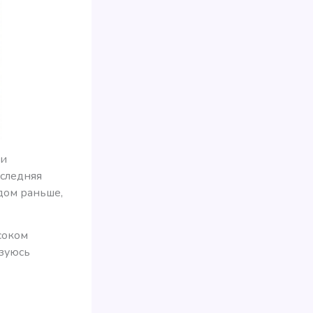
ми
оследняя
одом раньше,
соком
ьзуюсь