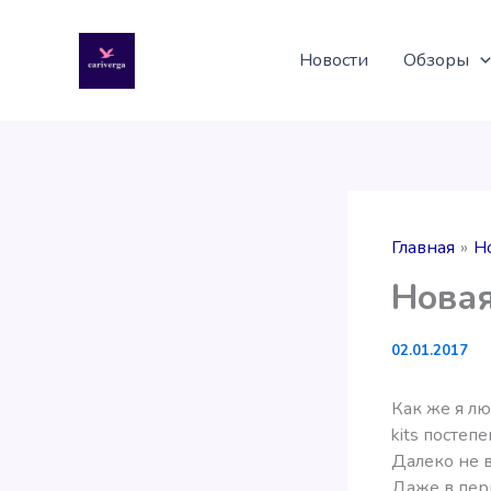
Перейти
к
Новости
Обзоры
содержимому
Главная
Н
Новая
02.01.2017
Как же я лю
kits постеп
Далеко не в
Даже в пер