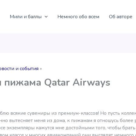
Мили и баллы
Немного обо всем
Об авторе
овости и события
 пижама Qatar Airways
блю всякие сувениры из премиум-классов! Но пусть колле
енно вытесняет меня из дома, к пижамам я отношусь более 
се экземпляры кажутся мне достойными того, чтобы брать
вом классе у многих авиакомпаний они выглядят немного 