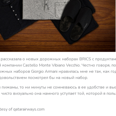
е рассказала о новых дорожных наборах BRICS с продукта
 компании Castello Monte Vibiano Vecchio. Честно говоря, п
жных наборов Giorgio Armani нравилась мне не так, как г
 удовольствием посмотрел бы на новый набор.
я пижамы, то ни минуты не сомневаюсь в ее удобстве и вы
о чисто визуально она намного уступает той, которой я пол
tesy of qatarairways.com