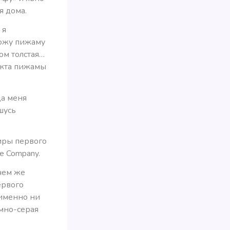
я дома.
 я
хожу пижаму
ом толстая…
лекта пижамы
да меня
шусь
жиры первого
e Company.
 чем же
ервого
ы именно ни
мно-серая