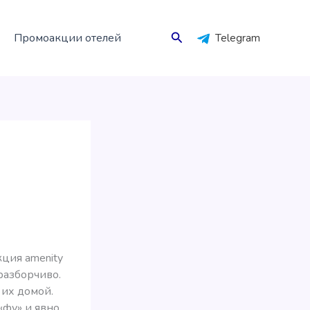
Поиск
Промоакции отелей
Telegram
кция amenity
разборчиво.
 их домой.
«фу» и явно