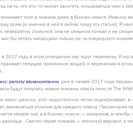
ны на то, что кто-то может захотеть пользоваться ими у себ
r понимает толк в пижаме даже в бизнес-классе. Именно ее
ошу дома (и именно в ней я сейчас пишу эту статью). Я на
ys невероятно стильной, она не слишком тонкая и не слишк
 я мог бы летать катарцами только из-за очередного комп
 в 2017 году в этом отношении нас ждут перемены. И ког
устраивает текущее положение вещей, к переменам я отно
и…
есс-релизу авиакомпании
, уже в начале 2017 года пасса
асса будут получать новые пижамы класса люкс от The Whit
е пресс-релизы, этот недостаточно четко подчеркивает, в
т заключаться отличие для каждого класса. Пассажирам п
анется sleeper suit, а в бизнес-классе — sleepwear, в чем б
ь разница… Светло-серая пижама — женский вариант, а те