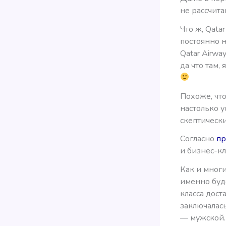
не рассчита
Что ж, Qata
постоянно н
Qatar Airwa
да что там,
Похоже, что
настолько 
скептическ
Согласно
пр
и бизнес-кл
Как и многи
именно буде
класса дост
заключалас
— мужской.