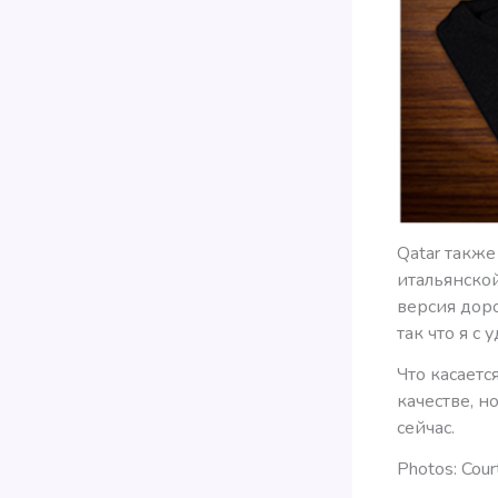
Qatar такж
итальянской
версия доро
так что я с
Что касаетс
качестве, н
сейчас.
Photos: Cour