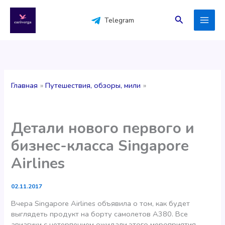
Перейти
к
Поиск
Telegram
содержимому
Главная
Путешествия, обзоры, мили
Детали нового первого и
бизнес-класса Singapore
Airlines
02.11.2017
Вчера Singapore Airlines объявила о том, как будет
выглядеть продукт на борту самолетов А380. Все
авиагики с нетерпением ожидали этого мероприятия,