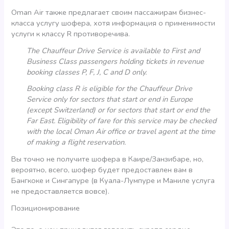
Oman Air также предлагает своим пассажирам бизнес-
класса услугу шофера, хотя информация о применимости
услуги к классу R противоречива.
The Chauffeur Drive Service is available to First and
Business Class passengers holding tickets in revenue
booking classes P, F, J, C and D only.
Booking class R is eligible for the Chauffeur Drive
Service only for sectors that start or end in Europe
(except Switzerland) or for sectors that start or end the
Far East. Eligibility of fare for this service may be checked
with the local Oman Air office or travel agent at the time
of making a flight reservation.
Вы точно не получите шофера в Каире/Занзибаре, но,
вероятно, всего, шофер будет предоставлен вам в
Бангкоке и Сингапуре (в Куала-Лумпуре и Маниле услуга
не предоставляется вовсе).
Позиционирование