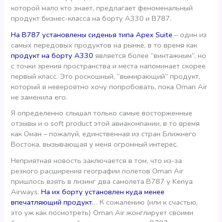
которой мало кто знает, предлагает феноменальный
продукт бизнес-класса на борту A330 и B787.
На В787 установлены сиденья типа Apex Suite
– один из
самых передовых продуктов на рынке, в то время как
продукт на борту А330
является более “винтажным”, но
с точки зрения пространства и места напоминает скорее
первый класс. Это роскошный, “вымирающий” продукт,
который я невероятно хочу попробовать, пока Oman Air
не заменила его.
Я определенно слышал только самые восторженные
отзывы и о soft product этой авиакомпании, в то время
как Оман – пожалуй, единственная из стран Ближнего
Востока, вызывающая у меня огромный интерес.
Неприятная новость заключается в том, что из-за
резкого расширения географии полетов Oman Air
пришлось взять в лизинг два самолета B787 у Kenya
Airways.
На их борту установлен куда менее
впечатляющий продукт
… К сожалению (или к счастью,
это уж как посмотреть) Oman Air жонглирует своими