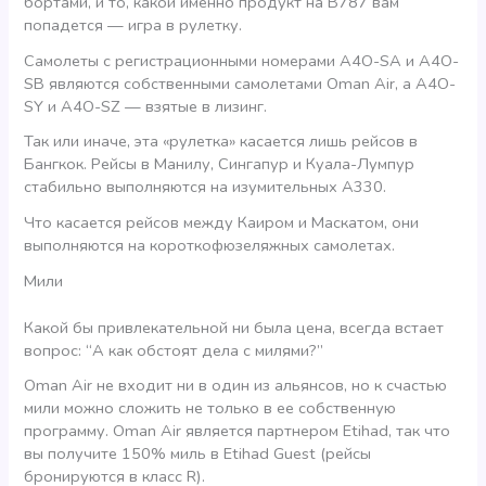
бортами, и то, какой именно продукт на В787 вам
попадется — игра в рулетку.
Самолеты с регистрационными номерами А4O-SA и А4O-
SB являются собственными самолетами Oman Air, а А4O-
SY и А4O-SZ — взятые в лизинг.
Так или иначе, эта «рулетка» касается лишь рейсов в
Бангкок. Рейсы в Манилу, Сингапур и Куала-Лумпур
стабильно выполняются на изумительных А330.
Что касается рейсов между Каиром и Маскатом, они
выполняются на короткофюзеляжных самолетах.
Мили
Какой бы привлекательной ни была цена, всегда встает
вопрос: “А как обстоят дела с милями?”
Oman Air не входит ни в один из альянсов, но к счастью
мили можно сложить не только в ее собственную
программу. Oman Air является партнером Etihad, так что
вы получите 150% миль в Etihad Guest (рейсы
бронируются в класс R).