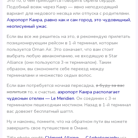
Это то, о чем приходится говорить скрепя сердце.
Подобный вояж через Каир — явно неподходящий
вариант для медового месяца или отпуска с родителями.
Аэропорт Каира, равно как и сам город, это чудовищный,
неописуемый ужас
.
Если вы все же решитесь на это, я рекомендую прилетать
позиционирующим рейсом в 1-й терминал, которым
пользуется Oman Air. Это означает, что вам стоит
выбрать любую авиакомпанию, не входящую в Star
Alliance (они пользуются 3-м терминалом). Таким
образом, вы сэкономите себе переезд между
терминалами и множество седых волос.
Если вам потребуется ночная пересадка,
я буду за вас
молиться
то, к счастью,
аэропорт Каира располагает
чудесным отелем — Le Meridien
. Он соединен с 3-м
терминалом пешеходным мостиком. Назад в 1-й терминал
вас довезет бесплатный шаттл.
Ну и наконец, помните, что на обратном пути вы можете
завершить свое путешествие в Омане.
Title photo credit:
Clément Alloing — CAphotography
via