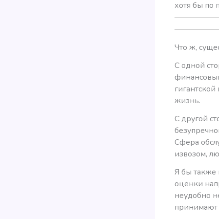
хотя бы по 
Что ж, суще
С одной ст
финансовым
гигантской 
жизнь.
С другой ст
безупречног
Сфера обсл
извозом, лю
Я бы также 
оценки напр
неудобно н
принимают 