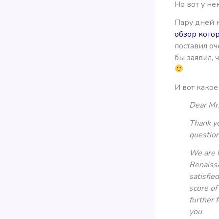
Но вот у н
Пару дней н
обзор котор
поставил оч
бы заявил, 
И вот какое
Dear Mr
Thank yo
question
We are h
Renaissa
satisfie
score of
further 
you.