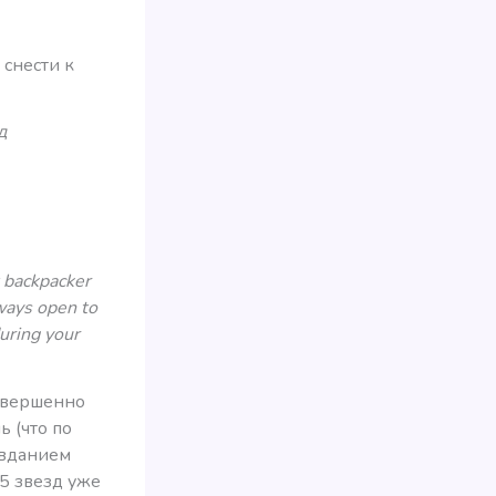
 снести к
д
t backpacker
ways open to
during your
Совершенно
ь (что по
авданием
 5 звезд уже