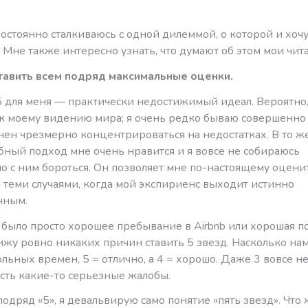
 постоянно сталкиваюсь с одной дилеммой, о которой и хоч
 Мне также интересно узнать, что думают об этом мои чита
ставить всем подряд максимальные оценки.
5 для меня — практически недостижимый идеал. Вероятно,
к моему видению мира; я очень редко бываю совершенно
нен чрезмерно концентрироваться на недостатках. В то ж
бный подход мне очень нравится и я вовсе не собираюсь
о с ним бороться. Он позволяет мне по-настоящему оцени
 теми случаями, когда мой экспириенс выходит истинно
чным.
 было просто хорошее пребывание в Airbnb или хорошая п
вижу ровно никаких причин ставить 5 звезд. Насколько на
льных времен, 5 = отлично, а 4 = хорошо. Даже 3 вовсе не
есть какие-то серьезные жалобы.
подряд «5», я девальвирую само понятие «пять звезд». Что