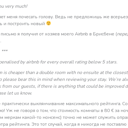
ou very much!
яет меня почесать голову. Ведь не предложишь же всерьез
ль и построить новый
 письмо я получил от хозяев моего Airbnb в Брисбене (
пере
.
 ***
enalised by airbnb for every overall rating below 5 stars.
 is cheaper than a double room with no ensuite at the closes
o please bear this in mind when reviewing your stay. We’re al
 from our guests, if there is anything that could be improved 
ase let us know.
же практически выклянчивание максимального рейтинга. 
! Уж не говоря о том, что стоимость комнаты в 80 € за ноч
м меркам какой-то нонсенс) точно не может служить опр
тра рейтинга. Это тот случай, когда я никогда не поставлю