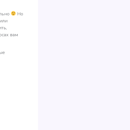
ольно
Но
 или
ть,
осах вам
мые