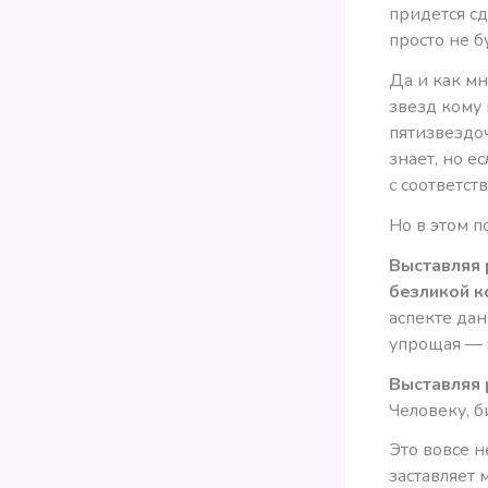
придется сд
просто не 
Да и как мн
звезд кому 
пятизвездо
знает, но е
с соответс
Но в этом п
Выставляя 
безликой к
аспекте да
упрощая — 
Выставляя 
Человеку, 
Это вовсе н
заставляет 