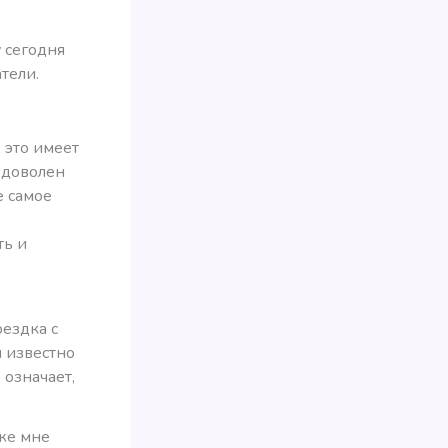
у сегодня
тели.
 это имеет
 доволен
е самое
ть и
оездка с
м известно
 означает,
 же мне