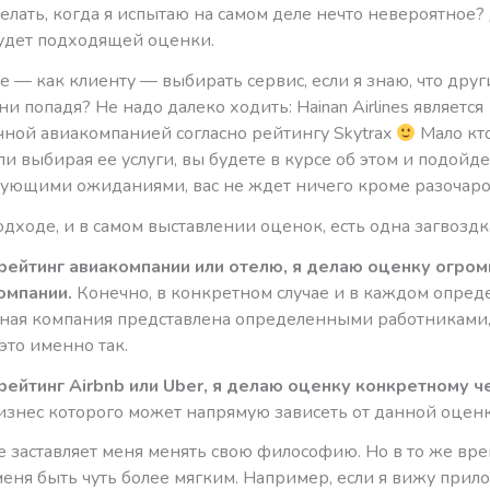
елать, когда я испытаю на самом деле нечто невероятное?
будет подходящей оценки.
е — как клиенту — выбирать сервис, если я знаю, что други
ни попадя? Не надо далеко ходить: Hainan Airlines является
чной авиакомпанией согласно рейтингу Skytrax
Мало кто
сли выбирая ее услуги, вы будете в курсе об этом и подойде
твующими ожиданиями, вас не ждет ничего кроме разочаро
одходе, и в самом выставлении оценок, есть одна загвоздк
рейтинг авиакомпании или отелю, я делаю оценку огром
омпании.
Конечно, в конкретном случае и в каждом опре
нная компания представлена определенными работниками
это именно так.
рейтинг Airbnb или Uber, я делаю оценку конкретному ч
бизнес которого может напрямую зависеть от данной оценк
е заставляет меня менять свою философию. Но в то же вр
меня быть чуть более мягким. Например, если я вижу при