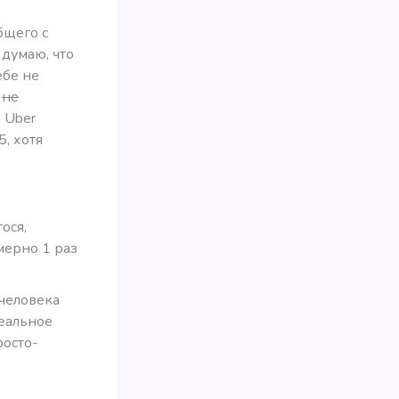
бщего с
 думаю, что
ебе не
,
не
м Uber
, хотя
ося,
мерно 1 раз
 человека
деальное
росто-