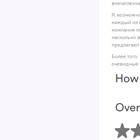
впечатления
Я, возможн
каждый из в
компания п
насколько 
предлагают 
Более того
очевидные 