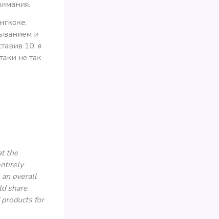
нимания.
нгкоке,
быванием и
тавив 10, я
таки не так
at the
ntirely
 an overall
ld share
 products for