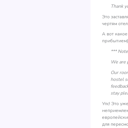
Thank y
Это заставл
чертям оте
А вот какое
прибытием)
*** Note
We are p
Our room
hostel s
feedback
stay ple
Упс! Это у
неприемлемо
европейски
для пересмо