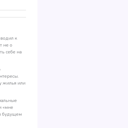
иводил к
т не о
ть себе на
ю
интересы.
у жилья или
имальные
и «мне
 в будущем