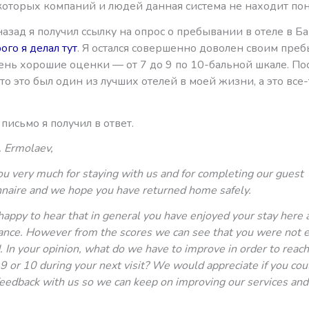
екоторых компаний и людей данная система не находит по
азад я получил ссылку на опрос о пребывании в отеле в Ба
ого я делал тут
. Я остался совершенно доволен своим пре
ень хорошие оценки — от 7 до 9 по 10-бальной шкале. Пос
что это был один из лучших отелей в моей жизни, а это все-
 письмо я получил в ответ.
. Ermolaev,
u very much for staying with us and for completing our guest
naire and we hope you have returned home safely.
appy to hear that in general you have enjoyed your stay here 
nce. However from the scores we can see that you were not e
d. In your opinion, what do we have to improve in order to reach
 9 or 10 during your next visit? We would appreciate if you cou
feedback with us so we can keep on improving our services and