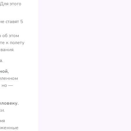
 Для этого
е ставят 5
 об этом
те к полету
вания.
а.
ной,
деленном
, но —
еловеку.
и.
емя
ложенные