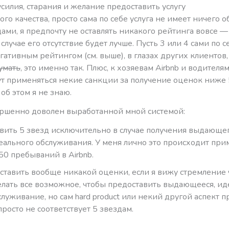
силия, старания и желание предоставить услугу
го качества, просто сама по себе услуга не имеет ничего о
ами, я предпочту не оставлять никакого рейтинга вовсе —
случае его отсутствие будет лучше. Пусть 3 или 4 сами по с
гативным рейтингом (см. выше), в глазах других клиентов
умать
, это именно так. Плюс, к хозяевам Airbnb и водителя
т применяться некие санкции за получение оценок ниже 5
об этом я не знаю.
вершенно доволен выработанной мной системой:
авить 5 звезд исключительно в случае получения выдающег
еального обслуживания. У меня лично это происходит при
 50 пребываний в Airbnb.
 ставить вообще никакой оценки, если я вижу стремление
елать все возможное, чтобы предоставить выдающееся, и
служивание, но сам hard product или некий другой аспект п
просто не соответствует 5 звездам.