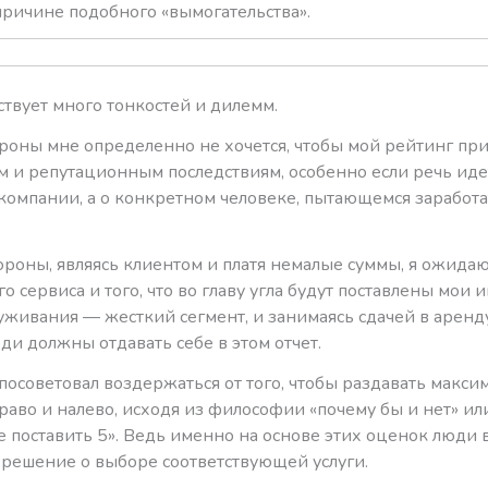
причине подобного «вымогательства».
ствует много тонкостей и дилемм.
ороны мне определенно не хочется, чтобы мой рейтинг пр
 и репутационным последствиям, особенно если речь иде
компании, а о конкретном человеке, пытающемся заработа
ороны, являясь клиентом и платя немалые суммы, я ожида
о сервиса и того, что во главу угла будут поставлены мои 
уживания — жесткий сегмент, и занимаясь сдачей в аренд
ди должны отдавать себе в этом отчет.
посоветовал воздержаться от того, чтобы раздавать макс
аво и налево, исходя из философии «почему бы и нет» ил
е поставить 5». Ведь именно на основе этих оценок люди
решение о выборе соответствующей услуги.