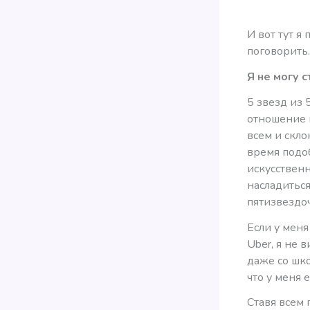
И вот тут я
поговорить.
Я не могу 
5 звезд из 
отношение 
всем и скло
время подо
искусственн
насладиться
пятизвездо
Если у меня
Uber, я не 
даже со шко
что у меня 
Ставя всем 