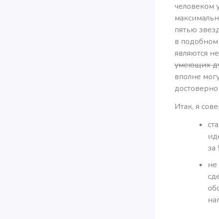
человеком у
максимально
пятью звезд
в подобном 
являются не
умеющих д
вполне могу
достоверно 
Итак, я со
ст
ид
за
не
сд
об
на