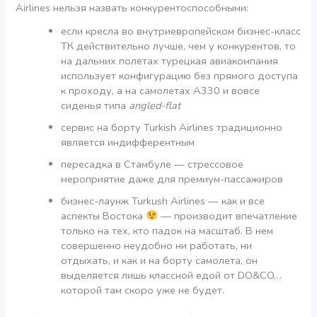
Airlines нельзя назвать конкурентоспособными:
если кресла во внутриевропейском бизнес-класс
ТК действительно лучше, чем у конкурентов, то
на дальних полетах турецкая авиакомпания
использует конфигурацию без прямого доступа
к проходу, а на самолетах А330 и вовсе
сиденья типа
angled-flat
сервис на борту Turkish Airlines традиционно
является индифферентным
пересадка в Стамбуле — стрессовое
мероприятие даже для премиум-пассажиров
бизнес-лаунж Turkush Airlines — как и все
аспекты Востока
— производит впечатление
только на тех, кто падок на масштаб. В нем
совершенно неудобно ни работать, ни
отдыхать, и как и на борту самолета, он
выделяется лишь классной едой от DO&CO…
которой там скоро уже не будет.