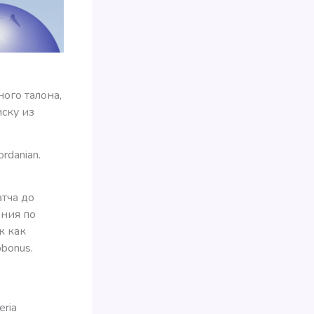
ого талона,
ску из
rdanian.
тча до
ения по
к как
bonus.
eria