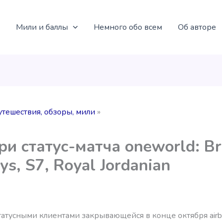
Мили и баллы
Немного обо всем
Об авторе
утешествия, обзоры, мили
ри статус-матча oneworld: Br
ys, S7, Royal Jordanian
татусными клиентами закрывающейся в конце октября airbe