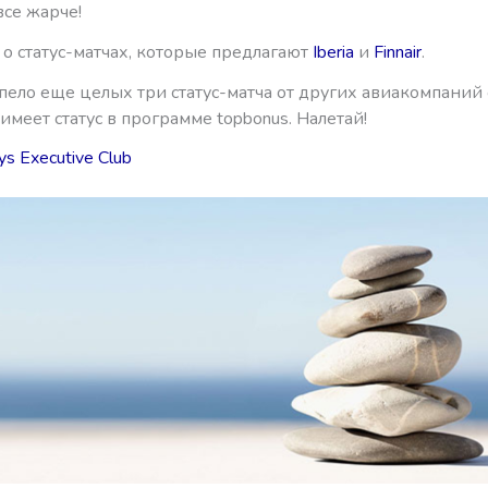
все жарче!
 о статус-матчах, которые предлагают
Iberia
и
Finnair
.
пело еще целых три статус-матча от других авиакомпаний 
о имеет статус в программе topbonus. Налетай!
ays Executive Club