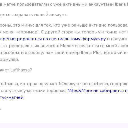
в матче пользователям с уже активными аккаунтами Iberia P
дется создавать новый аккаунт.
роны, это минус для тех, кто уже раньше активно пользовал
ля меня, например). С другой стороны, теперь уж точно нет
зарегистрироваться по специальному формуляру
и получит
нно-реферальных авиосов. Можете связаться со мной лю
пособом, и я сообщу вам свой номер Iberia Plus, который в
ормуляр.
ажет Lufthansa?
fthansa, которая покупает бОльшую часть airberlin, соверш
статусные участники topbonus.
Miles&More не собирается 
тус-матчей
.
…