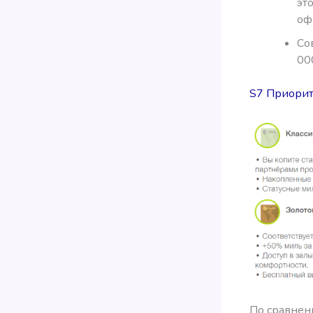
эт
оф
Со
00
S7 Приорит
По сравнени