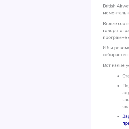
British Airw
моментально
Bronze соот
говоря, ог
программе o
Я бы рекоме
собираетесь
Вот какие 
Ст
По
ад
св
яв
За
пр