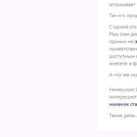
отказывает 
Так что при
С одной сто
Plus (как д
причин не
приветстве
доступным с
внесете в ф
А что же ск
Немецкую Lu
интересуют 
никаких ста
Такие дела