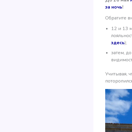
за ночь
!
Обратите вн
12 и 13 
лояльнос
здесь
);
затем, д
видимост
Учитывая, ч
поторопился