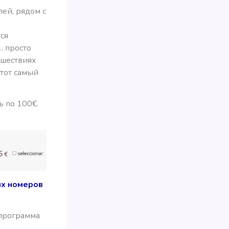
ей, рядом с
ся
… просто
ешествиях
 тот самый
ь по 100€.
ых номеров
 программа