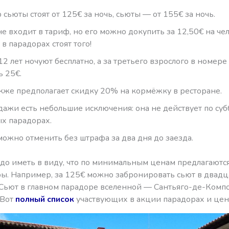
сьюты стоят от 125€ за ночь, сьюты — от 155€ за ночь.
не входит в тариф, но его можно докупить за 12,50€ на че
в парадорах стоят того!
12 лет ночуют бесплатно, а за третьего взрослого в номере
ь 25€.
кже предполагает скидку 20% на кормёжку в ресторане.
дажи есть небольшие исключения: она не действует по суб
х парадорах.
ожно отменить без штрафа за два дня до заезда.
адо иметь в виду, что по минимальным ценам предлагаютс
ры. Например, за 125€ можно забронировать сьют в двадц
 Сьют в главном парадоре вселенной — Сантьяго-де-Комп
 Вот
полный список
участвующих в акции парадорах и цен