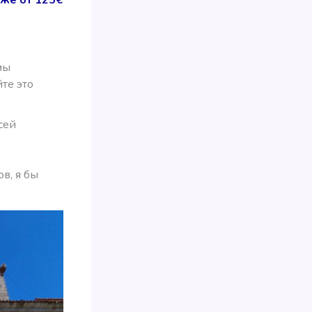
мы
те это
сей
в, я бы