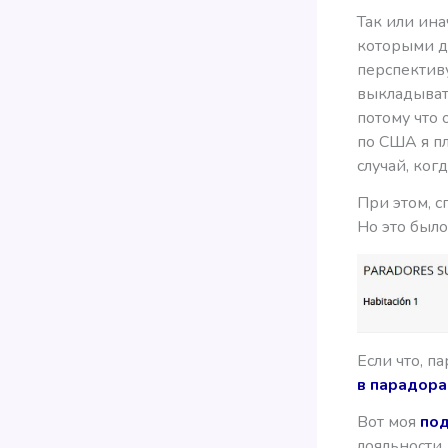
Так или ин
которыми да
перспектив
выкладывать
потому что 
по США я пл
случай, ког
При этом, с
Но это было
Если что, п
в парадора
Вот моя
под
лояльности,