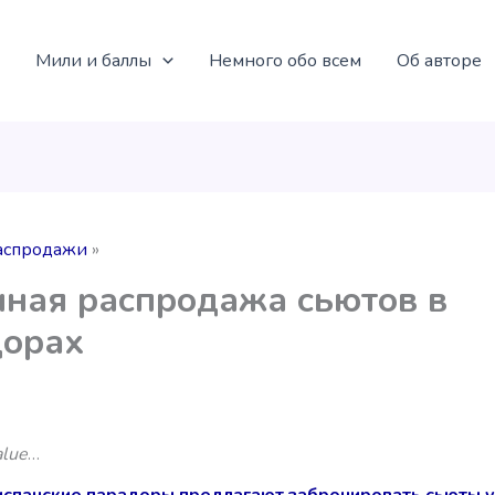
Мили и баллы
Немного обо всем
Об авторе
аспродажи
ная распродажа сьютов в
дорах
alue
…
испанские парадоры предлагают забронировать сьюты 