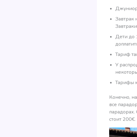
Джуниор 
Завтрак 
Завтраки 
Дети до 
доплатит
Тариф та
У распро
некоторы
Тарифы м
Конечно, н
все парадо
парадорах.
стоит 200€.