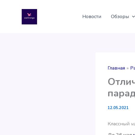
Перейти
к
Новости
Обзоры
содержимому
Главная
Р
Отлич
пара
12.05.2021
Классный
v
До 26 мая