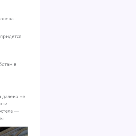
ловека.
 придется
ботам в
я далеко не
ати
остела —
ы.