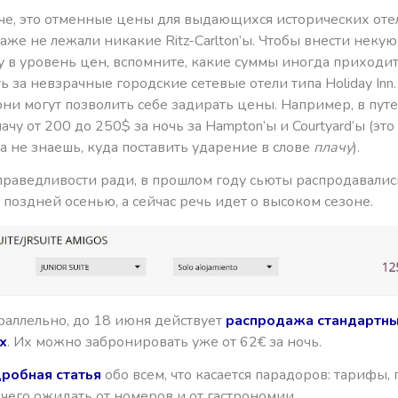
аче, это отменные цены для выдающихся исторических отел
же не лежали никакие Ritz-Carlton’ы. Чтобы внести некую
у в уровень цен, вспомните, какие суммы иногда приходит
 за невзрачные городские сетевые отели типа Holiday Inn
они могут позволить себе задирать цены. Например, в пут
ачу от 200 до 250$ за ночь за Hampton’ы и Courtyard’ы (это
да не знаешь, куда поставить ударение в слове
плачу
).
праведливости ради, в прошлом году сьюты распродавалис
 поздней осенью, а сейчас речь идет о высоком сезоне.
араллельно, до 18 июня действует
распродажа стандартн
х
. Их можно забронировать уже от 62€ за ночь.
робная статья
обо всем, что касается парадоров: тарифы,
 чего ожидать от номеров и от гастрономии.