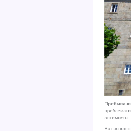
Пребывание
проблематич
оптимисты
Вот основн