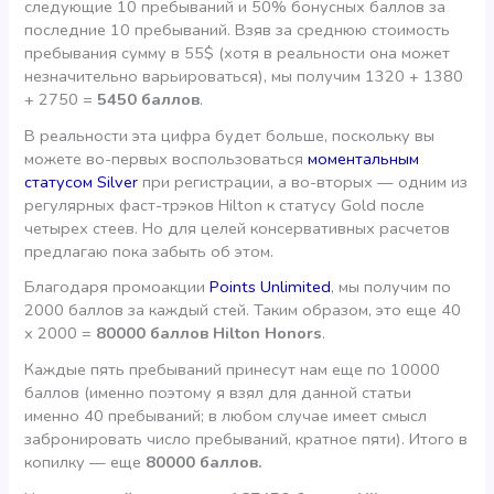
следующие 10 пребываний и 50% бонусных баллов за
последние 10 пребываний. Взяв за среднюю стоимость
пребывания сумму в 55$ (хотя в реальности она может
незначительно варьироваться), мы получим 1320 + 1380
+ 2750 =
5450 баллов
.
В реальности эта цифра будет больше, поскольку вы
можете во-первых воспользоваться
моментальным
статусом Silver
при регистрации, а во-вторых — одним из
регулярных фаст-трэков Hilton к статусу Gold после
четырех стеев. Но для целей консервативных расчетов
предлагаю пока забыть об этом.
Благодаря промоакции
Points Unlimited
, мы получим по
2000 баллов за каждый стей. Таким образом, это еще 40
х 2000 =
80000 баллов Hilton Honors
.
Каждые пять пребываний принесут нам еще по 10000
баллов (именно поэтому я взял для данной статьи
именно 40 пребываний; в любом случае имеет смысл
забронировать число пребываний, кратное пяти). Итого в
копилку — еще
80000 баллов.