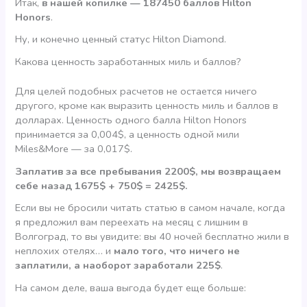
Итак,
в нашей копилке — 187450 баллов Hilton
Honors
.
Ну, и конечно ценный статус Hilton Diamond.
Какова ценность заработанных миль и баллов?
Для целей подобных расчетов не остается ничего
другого, кроме как выразить ценность миль и баллов в
долларах. Ценность одного балла Hilton Honors
принимается за 0,004$, а ценность одной мили
Miles&More — за 0,017$.
Заплатив за все пребывания 2200$, мы возвращаем
себе назад 1675$ + 750$ = 2425$.
Если вы не бросили читать статью в самом начале, когда
я предложил вам переехать на месяц с лишним в
Волгоград, то вы увидите: вы 40 ночей бесплатно жили в
неплохих отелях… и
мало того, что ничего не
заплатили, а наоборот заработали 225$
.
На самом деле, ваша выгода будет еще больше: