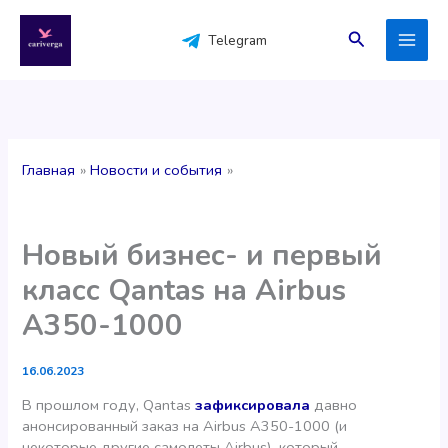
Перейти
к
Поиск
Telegram
содержимому
Главная
Новости и события
Новый бизнес- и первый
класс Qantas на Airbus
A350-1000
16.06.2023
В прошлом году, Qantas
зафиксировала
давно
анонсированный заказ на Airbus A350-1000 (и
некоторые другие самолеты Airbus), который