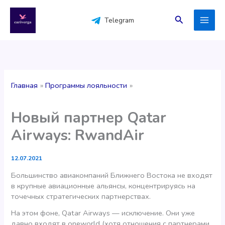
Перейти
к
Поиск
Telegram
содержимому
Главная
Программы лояльности
Новый партнер Qatar
Airways: RwandAir
12.07.2021
Большинство авиакомпаний Ближнего Востока не входят
в крупные авиационные альянсы, концентрируясь на
точечных стратегических партнерствах.
На этом фоне, Qatar Airways — исключение. Они уже
давно входят в oneworld (хотя отношения с партнерами