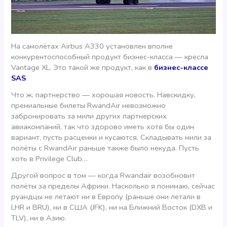
На самолётах Airbus A330 установлен вполне
конкурентоспособный продукт бизнес-класса — кресла
Vantage XL. Это такой же продукт, как в
бизнес-классе
SAS
.
Что ж, партнерство — хорошая новость. Навскидку,
премиальные билеты RwandAir невозможно
забронировать за мили других партнерских
авиакомпаний, так что здорово иметь хотя бы один
вариант, пусть расценки и кусаются. Складывать мили за
полёты с RwandAir раньше также было некуда. Пусть
хоть в Privilege Club…
Другой вопрос в том — когда Rwandair возобновит
полёты за пределы Африки. Насколько я понимаю, сейчас
руандцы не летают ни в Европу (раньше они летали в
LHR и BRU), ни в США (JFK), ни на Ближний Восток (DXB и
TLV), ни в Азию.