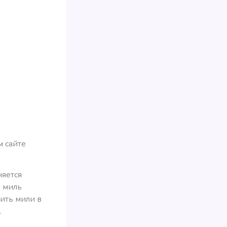
м сайте
яется
ь миль
жить мили в
.