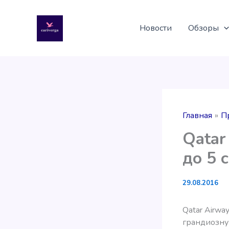
Перейти
к
Новости
Обзоры
содержимому
Главная
П
Qatar
до 5 
29.08.2016
Qatar Airwa
грандиозну