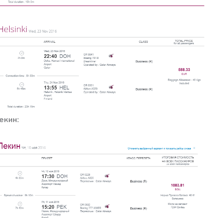
екин: