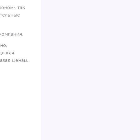
оном-, так
ительные
компания.
но,
длагая
азад ценам.