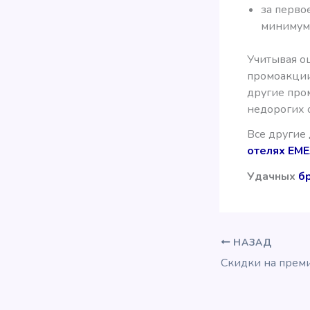
за перво
минимум 
Учитывая оц
промоакции 
другие пром
недорогих 
Все другие
отелях EME
Удачных
б
НАЗАД