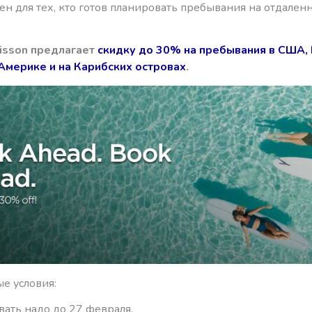
н для тех, кто готов планировать пребывания на отдален
isson предлагает
скидку до 30% на пребывания в США, 
Америке и на Карибских островах
.
е условия:
ать надо до 27 февраля.