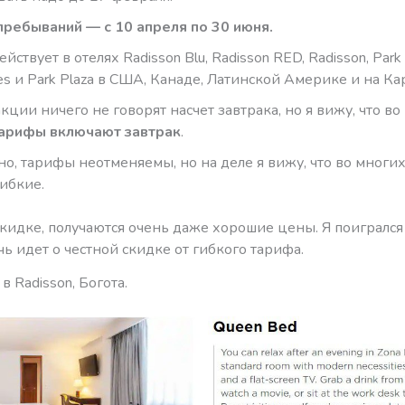
ребываний — с 10 апреля по 30 июня.
йствует в отелях Radisson Blu, Radisson RED, Radisson, Park I
tes и Park Plaza в США, Канаде, Латинской Америке и на Ка
кции ничего не говорят насчет завтрака, но я вижу, что во
арифы включают завтрак
.
о, тарифы неотменяемы, но на деле я вижу, что во многи
гибкие.
скидке, получаются очень даже хорошие цены. Я поигрался
чь идет о честной скидке от гибкого тарифа.
в Radisson, Богота.