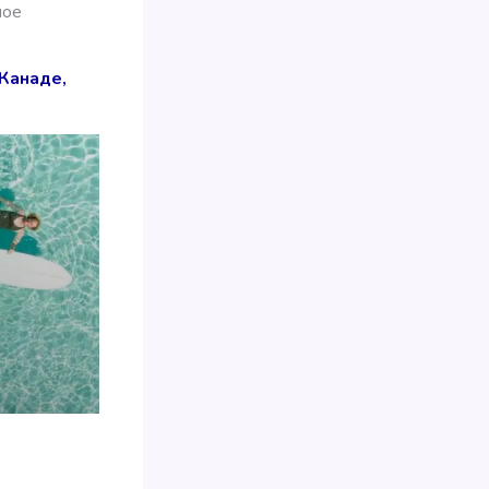
ное
Канаде,