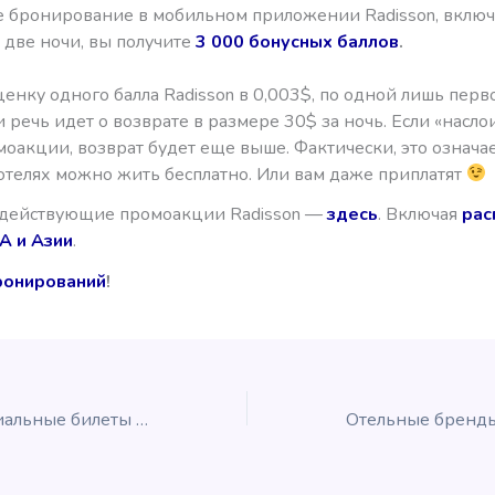
е бронирование в мобильном приложении Radisson, вкл
две ночи, вы получите
3 000 бонусных баллов
.
енку одного балла Radisson в 0,003$, по одной лишь перв
речь идет о возврате в размере 30$ за ночь. Если «насло
оакции, возврат будет еще выше. Фактически, это означает
отелях можно жить бесплатно. Или вам даже приплатят
 действующие промоакции Radisson —
здесь
. Включая
рас
A и Азии
.
ронирований
!
Скидки на премиальные билеты S7 Airlines