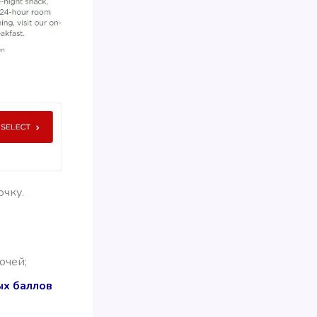
очку.
очей;
ых баллов