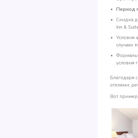
Период п
Скидка де
Inn & Sui
Условия а
случаях
т
Формальн
условия 
Благодаря 
отелями; ре
Вот пример 