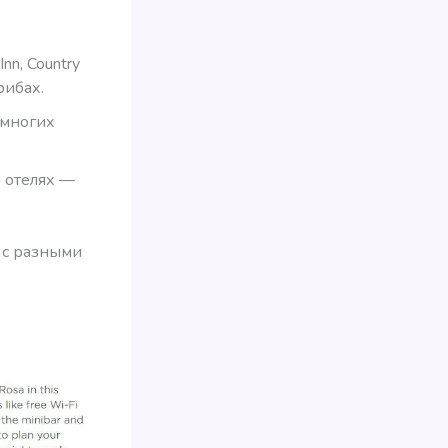
nn, Country
рибах.
 многих
х отелях —
 с разными