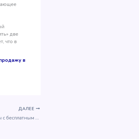
ючающее
ой
ить» две
, что в
продажу в
ДАЛЕЕ
Отельные бренды с бесплатным завтраком для всех гостей