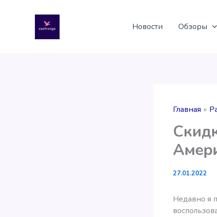
Перейти
к
Новости
Обзоры
содержимому
Главная
Р
Скидк
Амер
27.01.2022
Недавно я 
воспользова