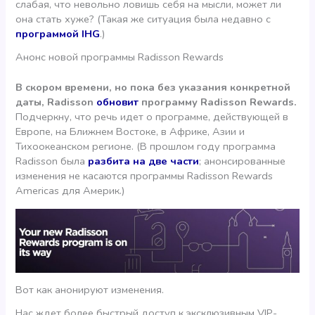
слабая, что невольно ловишь себя на мысли, может ли
она стать хуже? (Такая же ситуация была недавно с
программой IHG
.)
Анонс новой программы Radisson Rewards
В скором времени, но пока без указания конкретной
даты, Radisson
обновит
программу Radisson Rewards.
Подчеркну, что речь идет о программе, действующей в
Европе, на Ближнем Востоке, в Африке, Азии и
Тихоокеанском регионе. (В прошлом году программа
Radisson была
разбита на две части
; анонсированные
изменения не касаются программы Radisson Rewards
Americas для Америк.)
Вот как анонируют изменения.
Нас ждет более быстрый доступ к эксклюзивным VIP-