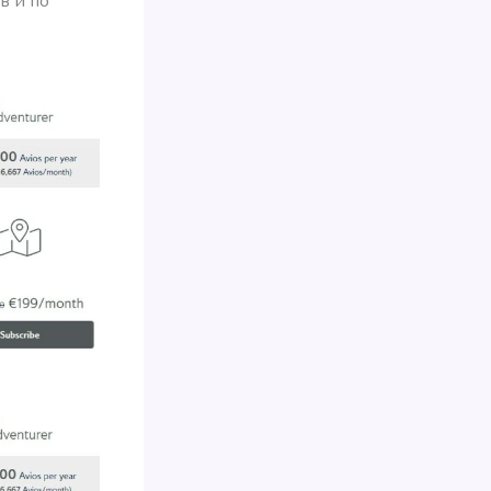
в и по