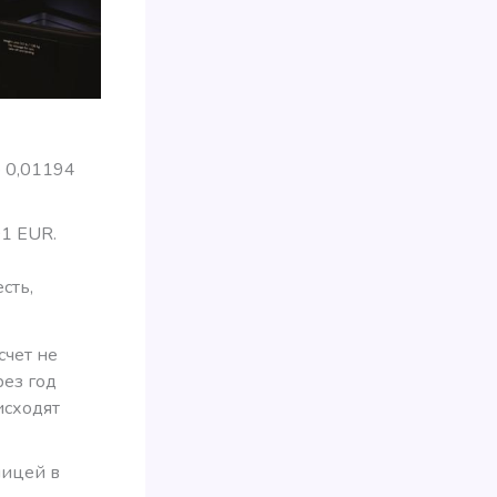
 0,01194
01 EUR.
сть,
счет не
рез год
исходят
ницей в