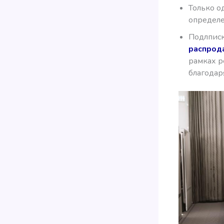
Только о
определ
Подлписк
распрод
рамках р
благодар