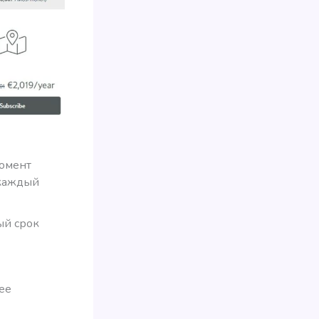
момент
 каждый
ый срок
ее