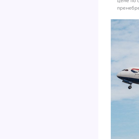
цене по 
пренебре