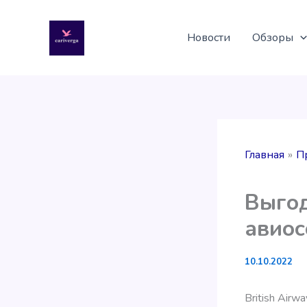
Перейти
к
Новости
Обзоры
содержимому
Главная
П
Выгод
авиос
10.10.2022
British Air