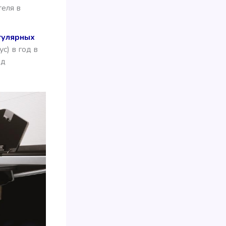
еля в
гулярных
с) в год в
од