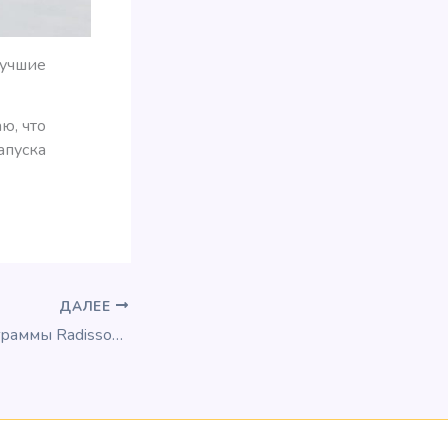
лучшие
ю, что
апуска
ДАЛЕЕ
Тизер новой программы Radisson Rewards