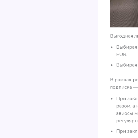
Выгодная л
Выбирая 
EUR.
Выбирая 
В рамках ре
подписка —
При закл
разом, а 
авиосы м
регулярн
При закл