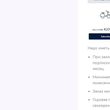
Надо иметь
При закл
подписки
месяц.
Минималь
помесячн
Заказ мо
Годовая 
своеврем