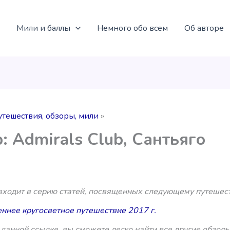
Мили и баллы
Немного обо всем
Об авторе
утешествия, обзоры, мили
: Admirals Club, Сантьяго
 входит в серию статей, посвященных следующему путешес
ннее кругосветное путешествие 2017 г.
данной ссылке, вы сможете легко найти все другие обзоры