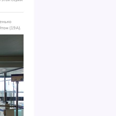
ренько
йтом (19А).