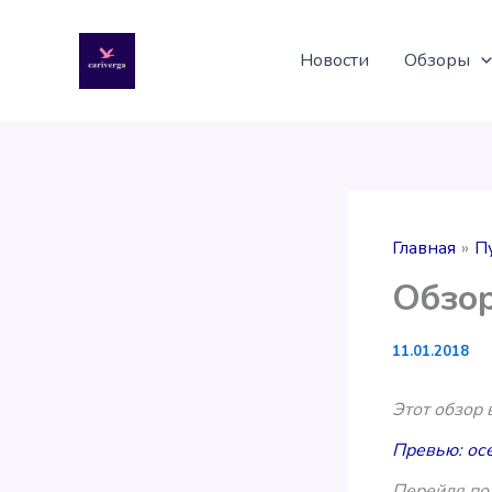
Перейти
к
Новости
Обзоры
содержимому
Главная
П
Обзор
11.01.2018
Этот обзор
Превью: осе
Перейдя по 