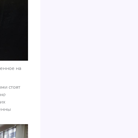
ленное на
ыми стоят
но
ких
венны