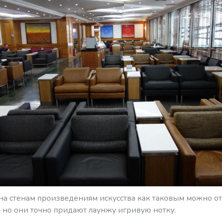
на стенам произведениям искусства как таковым можно от
 но они точно придают лаунжу игривую нотку.