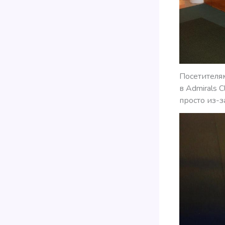
Посетителям
в Admirals 
просто из-з