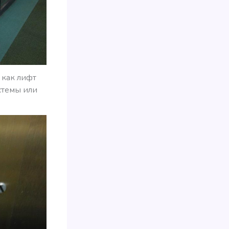
 как лифт
стемы или