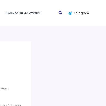
Поиск
Промоакции отелей
Telegram
твию:
 этой серии