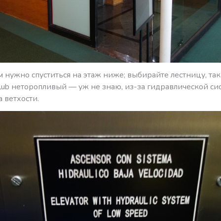
 нужно спуститься на этаж ниже; выбирайте лестницу, так
Club неторопливый — уж не знаю, из-за гидравлической си
а ветхости.