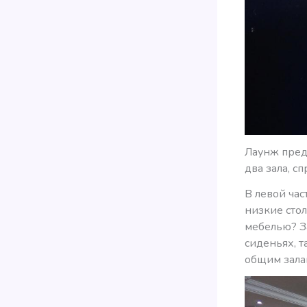
Лаунж пред
два зала, с
В левой час
низкие сто
мебелью? За
сиденьях, т
общим зала